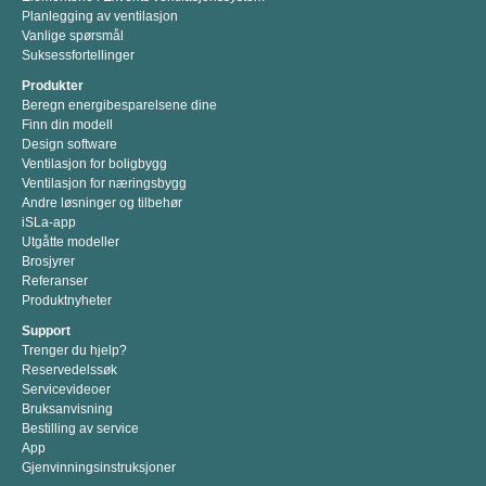
Planlegging av ventilasjon
Vanlige spørsmål
Suksessfortellinger
Produkter
Beregn energibesparelsene dine
Finn din modell
Design software
Ventilasjon for boligbygg
Ventilasjon for næringsbygg
Andre løsninger og tilbehør
iSLa-app
Utgåtte modeller
Brosjyrer
Referanser
Produktnyheter
Support
Trenger du hjelp?
Reservedelssøk
Servicevideoer
Bruksanvisning
Bestilling av service
App
Gjenvinningsinstruksjoner