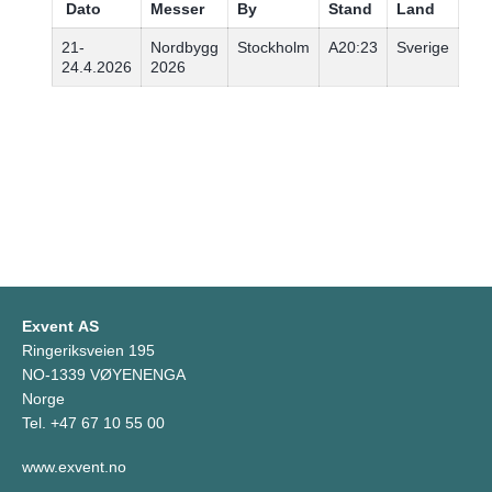
Dato
Messer
By
Stand
Land
21-
Nordbygg
Stockholm
A20:23
Sverige
24.4.2026
2026
Exvent AS
Ringeriksveien 195
NO-1339 VØYENENGA
Norge
Tel. +47 67 10 55 00
www.exvent.no