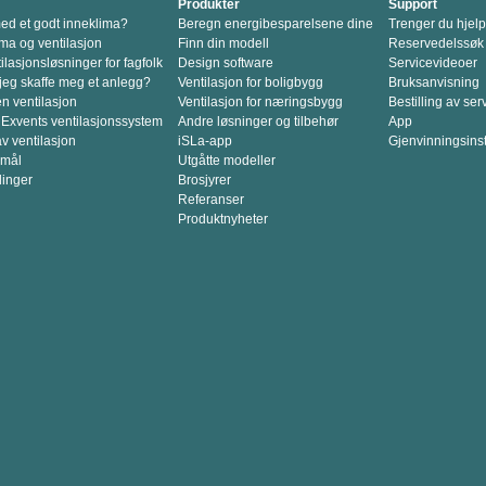
Produkter
Support
d et godt inneklima?
Beregn energibesparelsene dine
Trenger du hjel
ma og ventilasjon
Finn din modell
Reservedelssøk
lasjonsløsninger for fagfolk
Design software
Servicevideoer
jeg skaffe meg et anlegg?
Ventilasjon for boligbygg
Bruksanvisning
en ventilasjon
Ventilasjon for næringsbygg
Bestilling av ser
 Exvents ventilasjonssystem
Andre løsninger og tilbehør
App
v ventilasjon
iSLa-app
Gjenvinningsins
smål
Utgåtte modeller
linger
Brosjyrer
Referanser
Produktnyheter