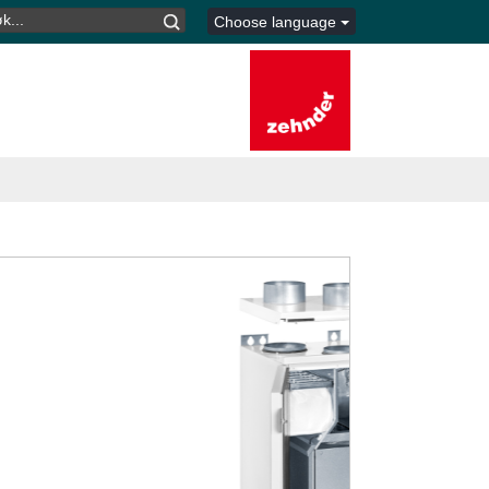
K
Choose language
TER: