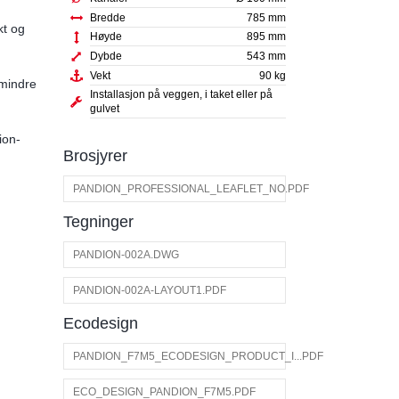
Bredde
785 mm
kt og
Høyde
895 mm
Dybde
543 mm
Vekt
90 kg
 mindre
Installasjon på veggen, i taket eller på
gulvet
ion-
Brosjyrer
PANDION_PROFESSIONAL_LEAFLET_NO.PDF
Tegninger
PANDION-002A.DWG
PANDION-002A-LAYOUT1.PDF
Ecodesign
PANDION_F7M5_ECODESIGN_PRODUCT_I...PDF
ECO_DESIGN_PANDION_F7M5.PDF