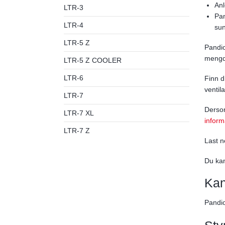
Anl
LTR-3
Pan
LTR-4
sun
LTR-5 Z
Pandio
mengde
LTR-5 Z COOLER
LTR-6
Finn d
ventil
LTR-7
Dersom
LTR-7 XL
inform
LTR-7 Z
Last n
Du kan
Kan
Pandio