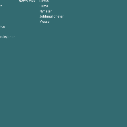
Nettbutikk
Firma
p?
Firma
Nyheter
Jobbmuligheter
Messer
vice
truksjoner