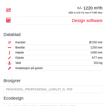
+/- 1220 m³/h
Målt til 100 Pa med F7/M5 filtre
Design software
Datablad
Ø
Kanaler
Ø 250 mm
Bredde
1250 mm
Høyde
1400 mm
Dybde
677 mm
Vekt
203 kg
Installasjon på gulvet
Brosjyrer
PEGASOSXL_PROFESSIONAL_LEAFLET_N...PDF
Ecodesign