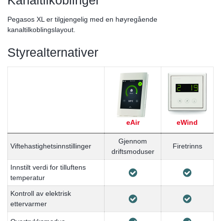
Kanaltilkoblinger
Pegasos XL er tilgjengelig med en høyregående
kanaltilkoblingslayout.
Styrealternativer
eAir
eWind
Gjennom
Viftehastighetsinnstillinger
Firetrinns
driftsmoduser
Innstilt verdi for tilluftens
temperatur
Kontroll av elektrisk
ettervarmer