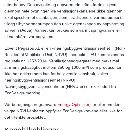
etter behov. Den avkjølte og oppvarmede luften fordeles jevnt
gjennom hele bygningen via ventilasjonskanalene (ikke gjennom
lokal spissformet distribusjon, som i tradisjonelle varmepumper). I
tillegg tilbyr varmepumpen den unike egenskapen av oppvarming
av vann (Aqua). Vannet kan brukes som varmt springvann eller I
et vannbåret varmesystem.
Exvent Pegasos XL er en «næringsbyggventilasjonsenhet » (Non-
Residental Ventilation Unit, NRVU) i henhold til EU-kommisjonens
regulativ nr. 1253/2014. Ventilasjonsaggregater med maksimal
strømningshastighet mellom 250 og 1000 m³/t som produsenten
ikke har erklært som kun for boligventilasjonsbruk, kalles
næringsbyggventilasjonsenhet (NRVU).
Næringsbyggventilasjonsenheter (NRVU-er) er ekskludert fra
EcoDesign-merking.
Vår beregningsprogramvare
Energy Optimizer
, forteller om den
valgte NRVU-enheten oppfyller EcoDesign-kravene eller ikke for
det tiltenkte prosjektet.