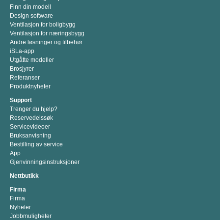
Finn din modell
Design software
Ventilasjon for boligbygg
Ventilasjon for næringsbygg
Andre løsninger og tilbehør
iSLa-app
Utgåtte modeller
Brosjyrer
Referanser
Produktnyheter
Support
Trenger du hjelp?
Reservedelssøk
Servicevideoer
Bruksanvisning
Bestilling av service
App
Gjenvinningsinstruksjoner
Nettbutikk
Firma
Firma
Nyheter
Jobbmuligheter