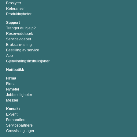
Brosjyrer
Referanser
Produktnyheter
Support
Trenger du hjelp?
Reservedelssøk
Servicevideoer
Bruksanvisning
Bestilling av service
App
Gjenvinningsinstruksjoner
Nettbutikk
Firma
Firma
Nyheter
Jobbmuligheter
Messer
Kontakt
Exvent
Forhandlere
Servicepartnere
Grossist og lager