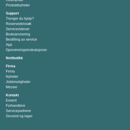
Referanser
Produktnyheter
Support
Trenger du hjelp?
Reservedelssøk
Servicevideoer
Bruksanvisning
Bestilling av service
App
Gjenvinningsinstruksjoner
Nettbutikk
Firma
Firma
Nyheter
Jobbmuligheter
Messer
Kontakt
Exvent
Forhandlere
Servicepartnere
Grossist og lager