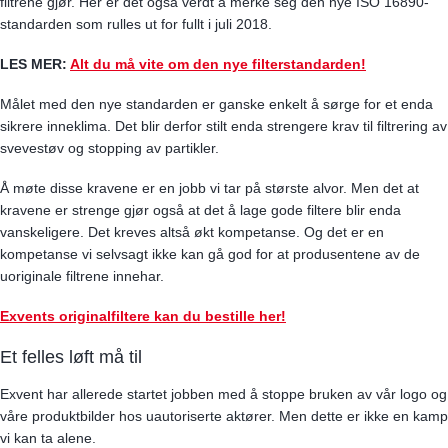
filtrene gjør. Her er det også verdt å merke seg den nye ISO 16890-
standarden som rulles ut for fullt i juli 2018.
LES MER:
Alt du må vite om den nye filterstandarden!
Målet med den nye standarden er ganske enkelt å sørge for et enda
sikrere inneklima. Det blir derfor stilt enda strengere krav til filtrering av
svevestøv og stopping av partikler.
Å møte disse kravene er en jobb vi tar på største alvor. Men det at
kravene er strenge gjør også at det å lage gode filtere blir enda
vanskeligere. Det kreves altså økt kompetanse. Og det er en
kompetanse vi selvsagt ikke kan gå god for at produsentene av de
uoriginale filtrene innehar.
Exvents originalfiltere kan du bestille her!
Et felles løft må til
Exvent har allerede startet jobben med å stoppe bruken av vår logo og
våre produktbilder hos uautoriserte aktører. Men dette er ikke en kamp
vi kan ta alene.