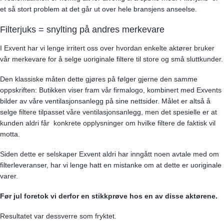
et så stort problem at det går ut over hele bransjens anseelse.
Filterjuks = snylting på andres merkevare
I Exvent har vi lenge irritert oss over hvordan enkelte aktører bruker
vår merkevare for å selge uoriginale filtere til store og små sluttkunder.
Den klassiske måten dette gjøres på følger gjerne den samme
oppskriften: Butikken viser fram vår firmalogo, kombinert med Exvents
bilder av våre ventilasjonsanlegg på sine nettsider. Målet er altså å
selge filtere tilpasset våre ventilasjonsanlegg, men det spesielle er at
kunden aldri får konkrete opplysninger om hvilke filtere de faktisk vil
motta.
Siden dette er selskaper Exvent aldri har inngått noen avtale med om
filterleveranser, har vi lenge hatt en mistanke om at dette er uoriginale
varer.
Før jul foretok vi derfor en stikkprøve hos en av disse aktørene.
Resultatet var dessverre som fryktet.