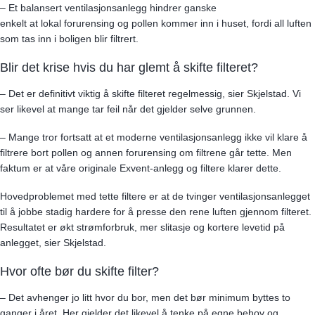
– Et balansert ventilasjonsanlegg hindrer ganske
enkelt at lokal forurensing og pollen kommer inn i huset, fordi all luften
som tas inn i boligen blir filtrert.
Blir det krise hvis du har glemt å skifte filteret?
– Det er definitivt viktig å skifte filteret regelmessig, sier Skjelstad. Vi
ser likevel at mange tar feil når det gjelder selve grunnen.
– Mange tror fortsatt at et moderne ventilasjonsanlegg ikke vil klare å
filtrere bort pollen og annen forurensing om filtrene går tette. Men
faktum er at våre originale Exvent-anlegg og filtere klarer dette.
Hovedproblemet med tette filtere er at de tvinger ventilasjonsanlegget
til å jobbe stadig hardere for å presse den rene luften gjennom filteret.
Resultatet er økt strømforbruk, mer slitasje og kortere levetid på
anlegget, sier Skjelstad.
Hvor ofte bør du skifte filter?
– Det avhenger jo litt hvor du bor, men det bør minimum byttes to
ganger i året. Her gjelder det likevel å tenke på egne behov og