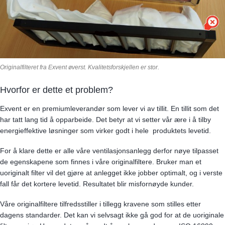
Originalfilteret fra Exvent øverst. Kvalitetsforskjellen er stor.
Hvorfor er dette et problem?
Exvent er en premiumleverandør som lever vi av tillit. En tillit som det
har tatt lang tid å opparbeide. Det betyr at vi setter vår ære i å tilby
energieffektive løsninger som virker godt i hele produktets levetid.
For å klare dette er alle våre ventilasjonsanlegg derfor nøye tilpasset
de egenskapene som finnes i våre originalfiltere. Bruker man et
uoriginalt filter vil det gjøre at anlegget ikke jobber optimalt, og i verste
fall får det kortere levetid. Resultatet blir misfornøyde kunder.
Våre originalfiltere tilfredsstiller i tillegg kravene som stilles etter
dagens standarder. Det kan vi selvsagt ikke gå god for at de uoriginale