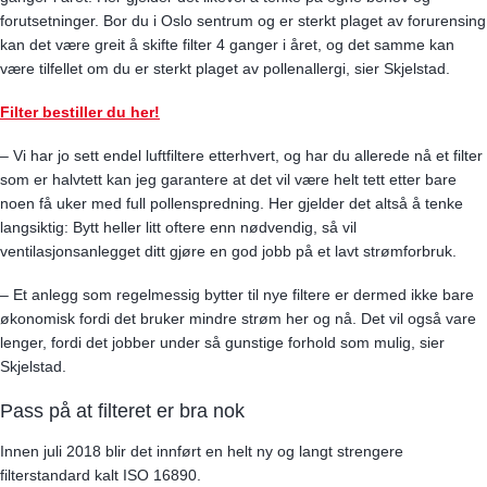
forutsetninger. Bor du i Oslo sentrum og er sterkt plaget av forurensing
kan det være greit å skifte filter 4 ganger i året, og det samme kan
være tilfellet om du er sterkt plaget av pollenallergi, sier Skjelstad.
Filter bestiller du her!
– Vi har jo sett endel luftfiltere etterhvert, og har du allerede nå et filter
som er halvtett kan jeg garantere at det vil være helt tett etter bare
noen få uker med full pollenspredning. Her gjelder det altså å tenke
langsiktig: Bytt heller litt oftere enn nødvendig, så vil
ventilasjonsanlegget ditt gjøre en god jobb på et lavt strømforbruk.
– Et anlegg som regelmessig bytter til nye filtere er dermed ikke bare
økonomisk fordi det bruker mindre strøm her og nå. Det vil også vare
lenger, fordi det jobber under så gunstige forhold som mulig, sier
Skjelstad.
Pass på at filteret er bra nok
Innen juli 2018 blir det innført en helt ny og langt strengere
filterstandard kalt ISO 16890.