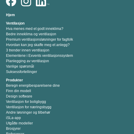
Hjem
Ventilasjon
Hva menes med et godt inneklima?
Bedre inneklima og ventilasjon
Premium ventilasjonsløsninger for fagfolk
Hvordan kan jeg skaffe meg et anlegg?
3 trender innen ventilasjon
Elementene i Exvents ventilasjonssystem
Planlegging av ventilasjon
Vanlige spørsmål
Suksessfortellinger
Produkter
Beregn energibesparelsene dine
Finn din modell
Design software
Ventilasjon for boligbygg
Ventilasjon for næringsbygg
Andre løsninger og tilbehør
iSLa-app
Utgåtte modeller
Brosjyrer