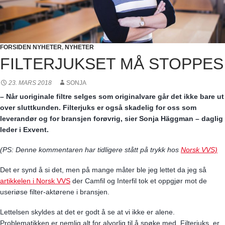
FORSIDEN NYHETER
,
NYHETER
FILTERJUKSET MÅ STOPPES
23. MARS 2018
SONJA
– Når uoriginale filtre selges som originalvare går det ikke bare ut
over sluttkunden. Filterjuks er også skadelig for oss som
leverandør og for bransjen forøvrig, sier Sonja Häggman – daglig
leder i Exvent.
(PS: Denne kommentaren har tidligere stått på trykk hos
Norsk VVS)
Det er synd å si det, men på mange måter ble jeg lettet da jeg så
artikkelen i Norsk VVS
der Camfil og Interfil tok et oppgjør mot de
useriøse filter-aktørene i bransjen.
Lettelsen skyldes at det er godt å se at vi ikke er alene.
Problematikken er nemlig alt for alvorlig til å spøke med. Filterjuks er