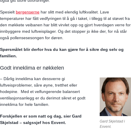
også gitt store utfordringer.
Spesielt
bergenserne
har slitt med elendig luftkvalitet. Lave
temperaturer har fått vedfyringen til å gå i taket, i tillegg til at støvet fra
den møkkete veibanen har blitt virvlet opp og gjort hverdagen verre for
innbyggere med luftveisplager. Og det stopper jo ikke der, for nå står
også pollensesesongen for døren.
Spørsmålet blir derfor hva du kan gjøre for å sikre deg selv og
familien.
Godt inneklima er nøkkelen
– Dårlig inneklima kan dessverre gi
luftveisproblemer, såre øyne, tretthet eller
hodepine.
Med et velfungerende balansert
ventilasjonsanlegg er du derimot sikret et godt
inneklima for hele familien.
Forskjellen er som natt og dag, sier Gard
Gard Skjelstad i
Skjelstad – salgssjef hos Exvent.
Exvent.