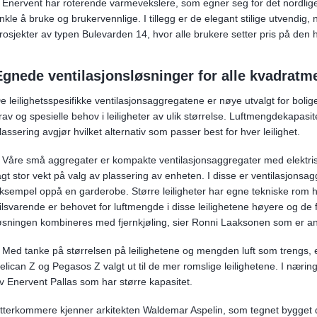
 Enervent har roterende varmevekslere, som egner seg for det nordlige 
nkle å bruke og brukervennlige. I tillegg er de elegant stilige utvendig, 
rosjekter av typen Bulevarden 14, hvor alle brukere setter pris på den h
Egnede ventilasjonsløsninger for alle kvadratm
e leilighetsspesifikke ventilasjonsaggregatene er nøye utvalgt for bol
rav og spesielle behov i leiligheter av ulik størrelse. Luftmengdekapasi
lassering avgjør hvilket alternativ som passer best for hver leilighet.
 Våre små aggregater er kompakte ventilasjonsaggregater med elektrisk 
agt stor vekt på valg av plassering av enheten. I disse er ventilasjonsag
ksempel oppå en garderobe. Større leiligheter har egne tekniske rom hv
ilsvarende er behovet for luftmengde i disse leilighetene høyere og de f
øsningen kombineres med fjernkjøling, sier Ronni Laaksonen som er an
 Med tanke på størrelsen på leilighetene og mengden luft som trengs, 
elican Z og Pegasos Z valgt ut til de mer romslige leilighetene. I næri
v Enervent Pallas som har større kapasitet.
tterkommere kjenner arkitekten Waldemar Aspelin, som tegnet bygget 