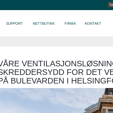
SØ
ET
SUPPORT
NETTBUTIKK
FIRMA
KONTAKT
VÅRE VENTILASJONSLØSNI
SKREDDERSYDD FOR DET V
PÅ BULEVARDEN I HELSING