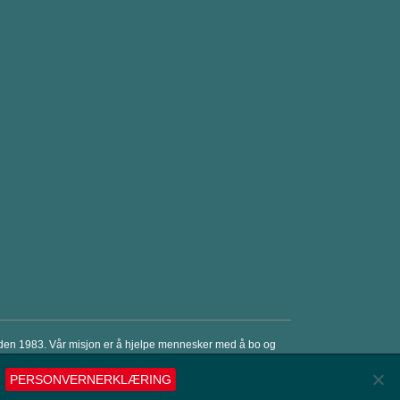
a siden 1983. Vår misjon er å hjelpe mennesker med å bo og
er og penger. © Exvent 2018
PERSONVERNERKLÆRING