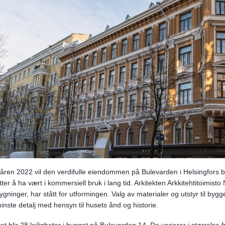
åren 2022 vil den verdifulle eiendommen på Bulevarden i Helsingfors bli r
tter å ha vært i kommersiell bruk i lang tid. Arkitekten Arkkitehtitoimist
ygninger, har stått for utformingen. Valg av materialer og utstyr til bygge
inste detalj med hensyn til husets ånd og historie.
et blir 28 leiligheter i bygget på Bulevarden 14. De varierer i størrelse fr