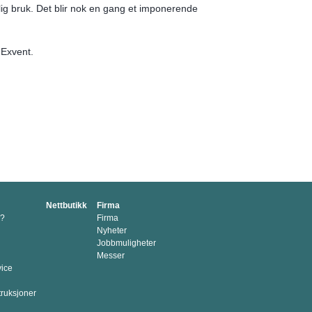
elig bruk. Det blir nok en gang et imponerende
 Exvent.
Nettbutikk
Firma
p?
Firma
Nyheter
Jobbmuligheter
Messer
vice
truksjoner