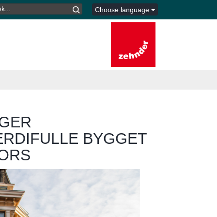
K
Choose language
TER:
NGER
ERDIFULLE BYGGET
FORS