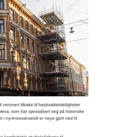
enovert tilbake til høykvalitetsleiligheter
o Neva, som har spesialisert seg på historiske
t i nyrenessansestil er nøye gjort ned til
a komfortable studioleiligheter til