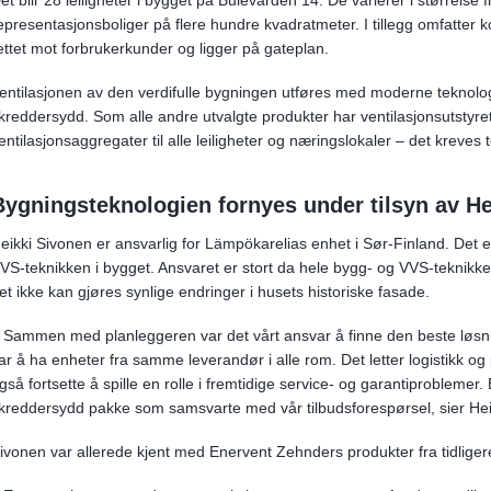
epresentasjonsboliger på flere hundre kvadratmeter. I tillegg omfatter
ettet mot forbrukerkunder og ligger på gateplan.
entilasjonen av den verdifulle bygningen utføres med moderne teknologi.
kreddersydd. Som alle andre utvalgte produkter har ventilasjonsutstyr
entilasjonsaggregater til alle leiligheter og næringslokaler – det kreves 
Bygningsteknologien fornyes under tilsyn av 
eikki Sivonen er ansvarlig for Lämpökarelias enhet i Sør-Finland. Det 
VS-teknikken i bygget. Ansvaret er stort da hele bygg- og VVS-teknikken
et ikke kan gjøres synlige endringer i husets historiske fasade.
 Sammen med planleggeren var det vårt ansvar å finne den beste løsnin
ar å ha enheter fra samme leverandør i alle rom. Det letter logistikk og 
gså fortsette å spille en rolle i fremtidige service- og garantiprobleme
kreddersydd pakke som samsvarte med vår tilbudsforespørsel, sier Hei
ivonen var allerede kjent med Enervent Zehnders produkter fra tidligere