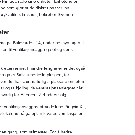
klimaet, i alle sine enheter. Enhetene er
noe som gjør at de diskret passer inn i
øykvalitets finishen, bekrefter Sivonen.
eter
igene på Bulevarden 14, under hensyntagen til
teten til ventilasjonsaggregatet og dens
ettervarme. I mindre leiligheter er det også
gregatet Salla umerkelig plassert, for
or det har vært naturlig å plassere enheten.
år også kjøling via ventilasjonsanlegget når
svarlig for Enervent Zehnders salg.
er ventilasjonsaggregatmodellene Pingvin XL,
ngslokalene på gateplan leveres ventilasjonen
den gang, som stilmester. For å hedre