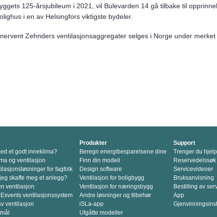
yggets 125-årsjubileum i 2021, vil Bulevarden 14 gå tilbake til opprinn
olighus i en av Helsingfors viktigste bydeler.
nervent Zehnders ventilasjonsaggregater selges i Norge under merket
Produkter
Support
d et godt inneklima?
Beregn energibesparelsene dine
Trenger du hjel
ma og ventilasjon
Finn din modell
Reservedelssøk
lasjonsløsninger for fagfolk
Design software
Servicevideoer
jeg skaffe meg et anlegg?
Ventilasjon for boligbygg
Bruksanvisning
en ventilasjon
Ventilasjon for næringsbygg
Bestilling av ser
 Exvents ventilasjonssystem
Andre løsninger og tilbehør
App
v ventilasjon
iSLa-app
Gjenvinningsins
smål
Utgåtte modeller