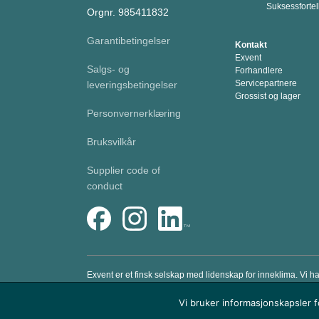
Suksessfortel
Orgnr. 985411832
Garantibetingelser
Kontakt
Exvent
Salgs- og
Forhandlere
Servicepartnere
leveringsbetingelser
Grossist og lager
Personvernerklæring
Bruksvilkår
Supplier code of
conduct
Exvent er et finsk selskap med lidenskap for inneklima. Vi h
arbeide i et sunt og komfortabelt inneklima ved å tilby pr
Vi bruker informasjonskapsler f