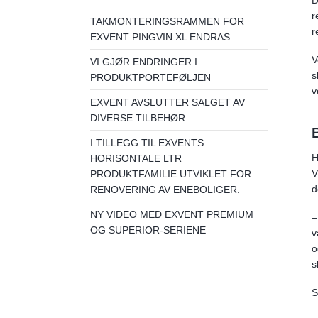
r
TAKMONTERINGSRAMMEN FOR
r
EXVENT PINGVIN XL ENDRAS
V
VI GJØR ENDRINGER I
s
PRODUKTPORTEFØLJEN
v
EXVENT AVSLUTTER SALGET AV
DIVERSE TILBEHØR
I TILLEGG TIL EXVENTS
H
HORISONTALE LTR
V
PRODUKTFAMILIE UTVIKLET FOR
d
RENOVERING AV ENEBOLIGER.
NY VIDEO MED EXVENT PREMIUM
–
OG SUPERIOR-SERIENE
v
o
s
S