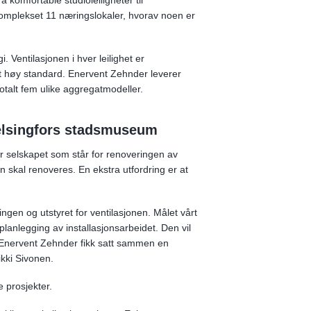
 komplekset 11 næringslokaler, hvorav noen er
 Ventilasjonen i hver leilighet er
et høy standard. Enervent Zehnder leverer
totalt fem ulike aggregatmodeller.
Helsingfors stadsmuseum
er selskapet som står for renoveringen av
 skal renoveres. En ekstra utfordring er at
gen og utstyret for ventilasjonen. Målet vårt
planlegging av installasjonsarbeidet. Den vil
r. Enervent Zehnder fikk satt sammen en
kki Sivonen.
 prosjekter.