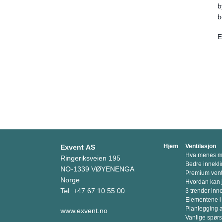
b
b
E
Hjem
Ventilasjon
Exvent AS
Hva menes me
Ringeriksveien 195
Bedre innekli
NO-1339 VØYENENGA
Premium venti
Norge
Hvordan kan 
Tel. +47 67 10 55 00
3 trender inn
Elementene i
Planlegging a
www.exvent.no
Vanlige spør