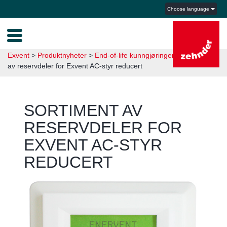
Choose language
Exvent
>
Produktnyheter
>
End-of-life kunngjøringer
>
Sortiment
av reservdeler for Exvent AC-styr reducert
SORTIMENT AV
RESERVDELER FOR
EXVENT AC-STYR
REDUCERT