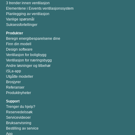
3 trender innen ventilasjon
Elementene i Exvents ventilasjonssystem
Planlegging av ventilasjon
Vanlige spørsmål
Suksessfortellinger
Produkter
Beregn energibesparelsene dine
Finn din modell
Design software
Ventilasjon for boligbygg
Ventilasjon for næringsbygg
Andre løsninger og tilbehør
iSLa-app
Utgåtte modeller
Brosjyrer
Referanser
Produktnyheter
Support
Trenger du hjelp?
Reservedelssøk
Servicevideoer
Bruksanvisning
Bestilling av service
App