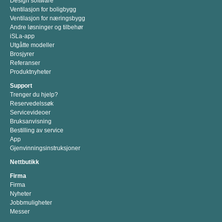
Design software
Ventilasjon for boligbygg
Ventilasjon for næringsbygg
Andre løsninger og tilbehør
iSLa-app
Utgåtte modeller
Brosjyrer
Referanser
Produktnyheter
Support
Trenger du hjelp?
Reservedelssøk
Servicevideoer
Bruksanvisning
Bestilling av service
App
Gjenvinningsinstruksjoner
Nettbutikk
Firma
Firma
Nyheter
Jobbmuligheter
Messer