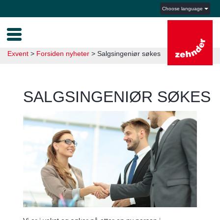
Choose language
Exvent
>
Forsiden nyheter
>
Salgsingeniør søkes
SALGSINGENIØR SØKES