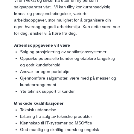
Vi er i vekst og søker nå etter en ny person i
salgsapparatet vårt. Vi kan tilby konkurransedyktig
lønns- og pensjonsbetingelser, varierte
arbeidsoppgaver, stor mulighet for å organisere din
egen hverdag og godt arbeidsmiljø. Kan dette være noe
for deg, ønsker vi å høre fra deg.
Arbeidsoppgavene vil være
Salg og prosjektering av ventilasjonssystemer
Oppsøke potensielle kunder og etablere langsiktig
og godt kundeforhold
Ansvar for egen portefølje
Gjennomføre salgsmøter, være med på messer og
kundearrangement
Yte teknisk support til kunder
Ønskede kvalifikasjoner
Teknisk utdannelse
Erfaring fra salg av tekniske produkter
Kjennskap til IT-systemer og MSOffice
God muntlig og skriftlig i norsk og engelsk