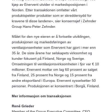
kjøp av Enervent utvider vi markedsposisjonen i
Norden. Etter transaktionen omfatter vårt
produktspekter produkter som er skreddersydd for
kravene til disse landene», sier konsernsjef i Zehnder
Group Hans-Peter Zehnder.
Målet for den nye eieren er å fortsette utviklingen,
produksjonen og markedsføringen av
ventilasjonsenheter som Enervent har gjort i mer enn
35 år. De siste årene har selskapets virksomhet og
kunder fokusert på Finland, Norge og Sverige.
Omsetningen til ventilasjonsvirksomheten i fjor var € 10
millioner. Enervent mottar om lag 60 prosent av salget
fra Finland, 25 prosent fra Norge og 15 prosent fra
andre eksportland i Europa. Enervent sysselsetter 50
personer. Produksjonen er konsentrert i Borgå, Finland.
Mer informasjon om transaksjonen
René Grieder
Member of the Group Executive Committee, CFO