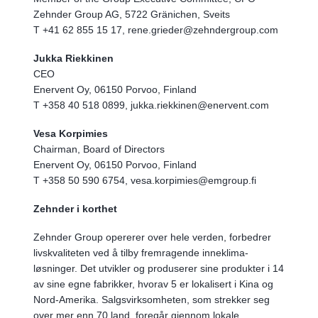
Zehnder Group AG, 5722 Gränichen, Sveits
T +41 62 855 15 17, rene.grieder@zehndergroup.com
Jukka Riekkinen
CEO
Enervent Oy, 06150 Porvoo, Finland
T +358 40 518 0899, jukka.riekkinen@enervent.com
Vesa Korpimies
Chairman, Board of Directors
Enervent Oy, 06150 Porvoo, Finland
T +358 50 590 6754, vesa.korpimies@emgroup.fi
Zehnder i korthet
Zehnder Group opererer over hele verden, forbedrer
livskvaliteten ved å tilby fremragende inneklima-
løsninger. Det utvikler og produserer sine produkter i 14
av sine egne fabrikker, hvorav 5 er lokalisert i Kina og
Nord-Amerika. Salgsvirksomheten, som strekker seg
over mer enn 70 land, foregår gjennom lokale