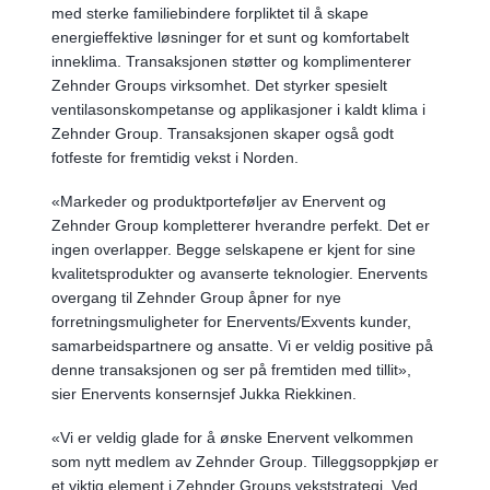
med sterke familiebindere forpliktet til å skape
energieffektive løsninger for et sunt og komfortabelt
inneklima. Transaksjonen støtter og komplimenterer
Zehnder Groups virksomhet. Det styrker spesielt
ventilasonskompetanse og applikasjoner i kaldt klima i
Zehnder Group. Transaksjonen skaper også godt
fotfeste for fremtidig vekst i Norden.
«Markeder og produktporteføljer av Enervent og
Zehnder Group kompletterer hverandre perfekt. Det er
ingen overlapper. Begge selskapene er kjent for sine
kvalitetsprodukter og avanserte teknologier. Enervents
overgang til Zehnder Group åpner for nye
forretningsmuligheter for Enervents/Exvents kunder,
samarbeidspartnere og ansatte. Vi er veldig positive på
denne transaksjonen og ser på fremtiden med tillit»,
sier Enervents konsernsjef Jukka Riekkinen.
«Vi er veldig glade for å ønske Enervent velkommen
som nytt medlem av Zehnder Group. Tilleggsoppkjøp er
et viktig element i Zehnder Groups vekststrategi. Ved