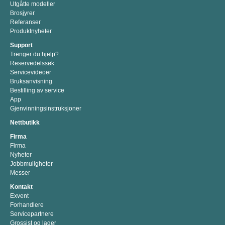
Utgåtte modeller
Brosjyrer
Referanser
Produktnyheter
Support
Trenger du hjelp?
Reservedelssøk
Servicevideoer
Bruksanvisning
Bestilling av service
App
Gjenvinningsinstruksjoner
Nettbutikk
Firma
Firma
Nyheter
Jobbmuligheter
Messer
Kontakt
Exvent
Forhandlere
Servicepartnere
Grossist og lager