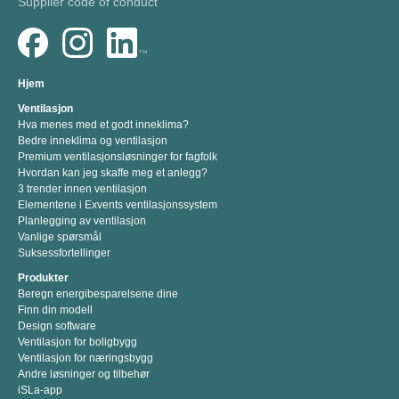
Supplier code of conduct
Hjem
Ventilasjon
Hva menes med et godt inneklima?
Bedre inneklima og ventilasjon
Premium ventilasjonsløsninger for fagfolk
Hvordan kan jeg skaffe meg et anlegg?
3 trender innen ventilasjon
Elementene i Exvents ventilasjonssystem
Planlegging av ventilasjon
Vanlige spørsmål
Suksessfortellinger
Produkter
Beregn energibesparelsene dine
Finn din modell
Design software
Ventilasjon for boligbygg
Ventilasjon for næringsbygg
Andre løsninger og tilbehør
iSLa-app