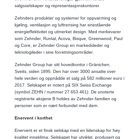
salgsselskaper og representasjonskontorer.
Zehnders produkter og systemer for oppvarming og
kjøling, ventilasjon og luftrensing har enestående
energieffektivitet og utmerket design. Med merkevarer
som Zehnder, Runtal, Acova, Bisque, Greenwood, Paul
og Core, er Zehnder Group en markedsleder og
teknologileder i sine forretningsområder.
Zehnder Group har sitt hovedkontor i Gränichen,
Sveits, siden 1895. Den har over 3000 ansatte over
hele verden og oppnådde et salg på 582 millioner euro i
2017. Selskapet er notert på SIX Swiss Exchange
(symbol ZEHN / nummer 27 653 461). De unoterte
registrerte aksjene B holdes av Zehnder-familien og
personer som er nært forbundet med dem.
Enervent i korthet
Enervent er et finsk selskap med en lidenskap for høy
kvalitet inneklima. Selskapet har utviklet, produsert og