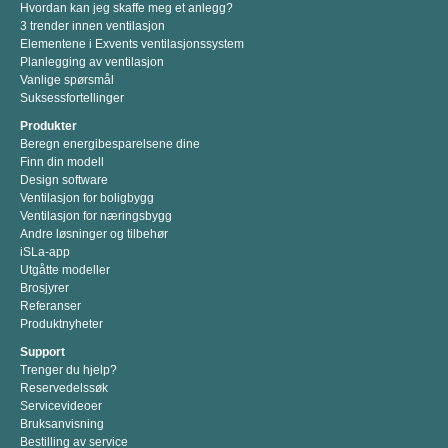
Hvordan kan jeg skaffe meg et anlegg?
3 trender innen ventilasjon
Elementene i Exvents ventilasjonssystem
Planlegging av ventilasjon
Vanlige spørsmål
Suksessfortellinger
Produkter
Beregn energibesparelsene dine
Finn din modell
Design software
Ventilasjon for boligbygg
Ventilasjon for næringsbygg
Andre løsninger og tilbehør
iSLa-app
Utgåtte modeller
Brosjyrer
Referanser
Produktnyheter
Support
Trenger du hjelp?
Reservedelssøk
Servicevideoer
Bruksanvisning
Bestilling av service