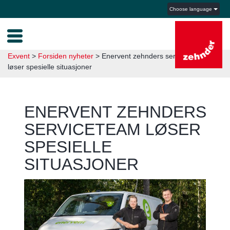
Choose language
Exvent
>
Forsiden nyheter
>
Enervent zehnders serviceteam
løser spesielle situasjoner
ENERVENT ZEHNDERS
SERVICETEAM LØSER
SPESIELLE
SITUASJONER