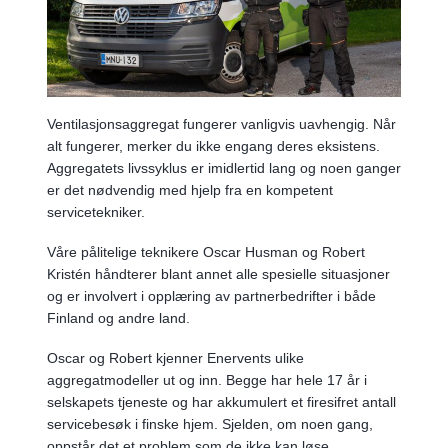
Ventilasjonsaggregat fungerer vanligvis uavhengig. Når
alt fungerer, merker du ikke engang deres eksistens.
Aggregatets livssyklus er imidlertid lang og noen ganger
er det nødvendig med hjelp fra en kompetent
servicetekniker.
Våre pålitelige teknikere Oscar Husman og Robert
Kristén håndterer blant annet alle spesielle situasjoner
og er involvert i opplæring av partnerbedrifter i både
Finland og andre land.
Oscar og Robert kjenner Enervents ulike
aggregatmodeller ut og inn. Begge har hele 17 år i
selskapets tjeneste og har akkumulert et firesifret antall
servicebesøk i finske hjem. Sjelden, om noen gang,
oppstår det et problem som de ikke kan løse.