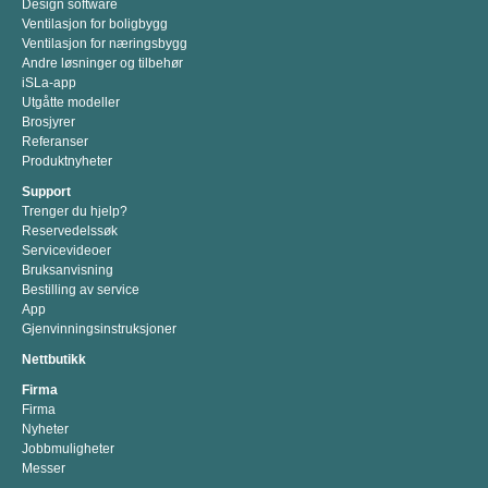
Design software
Ventilasjon for boligbygg
Ventilasjon for næringsbygg
Andre løsninger og tilbehør
iSLa-app
Utgåtte modeller
Brosjyrer
Referanser
Produktnyheter
Support
Trenger du hjelp?
Reservedelssøk
Servicevideoer
Bruksanvisning
Bestilling av service
App
Gjenvinningsinstruksjoner
Nettbutikk
Firma
Firma
Nyheter
Jobbmuligheter
Messer