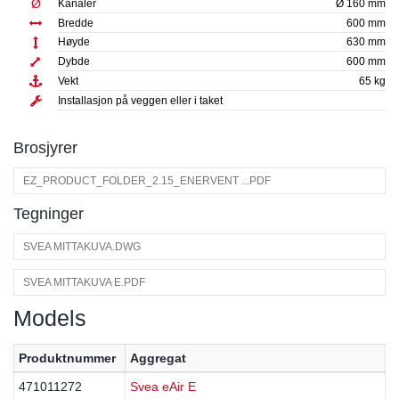
Ø
Kanaler
Ø 160 mm
Bredde
600 mm
Høyde
630 mm
Dybde
600 mm
Vekt
65 kg
Installasjon på veggen eller i taket
Brosjyrer
EZ_PRODUCT_FOLDER_2.15_ENERVENT ...PDF
Tegninger
SVEA MITTAKUVA.DWG
SVEA MITTAKUVA E.PDF
Models
Produktnummer
Aggregat
471011272
Svea eAir E