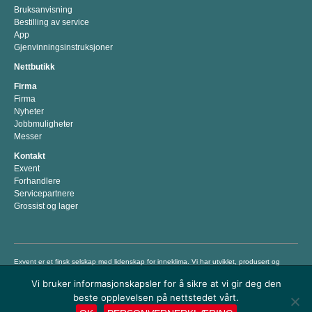
Bruksanvisning
Bestilling av service
App
Gjenvinningsinstruksjoner
Nettbutikk
Firma
Firma
Nyheter
Jobbmuligheter
Messer
Kontakt
Exvent
Forhandlere
Servicepartnere
Grossist og lager
Exvent er et finsk selskap med lidenskap for inneklima. Vi har utviklet, produsert og
markedsført energieffektive løsninger for bedre inneklima siden 1983. Vår misjon er å
Vi bruker informasjonskapsler for å sikre at vi gir deg den
hjelpe mennesker med å bo og arbeide i et sunt og komfortabelt inneklima ved å tilby
premium luftbehandlingsprodukter som er brukervennlige og som sparer
beste opplevelsen på nettstedet vårt.
energikostnader og penger. © Exvent 2018