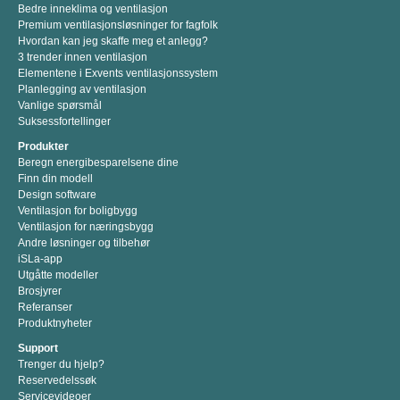
Bedre inneklima og ventilasjon
Premium ventilasjonsløsninger for fagfolk
Hvordan kan jeg skaffe meg et anlegg?
3 trender innen ventilasjon
Elementene i Exvents ventilasjonssystem
Planlegging av ventilasjon
Vanlige spørsmål
Suksessfortellinger
Produkter
Beregn energibesparelsene dine
Finn din modell
Design software
Ventilasjon for boligbygg
Ventilasjon for næringsbygg
Andre løsninger og tilbehør
iSLa-app
Utgåtte modeller
Brosjyrer
Referanser
Produktnyheter
Support
Trenger du hjelp?
Reservedelssøk
Servicevideoer