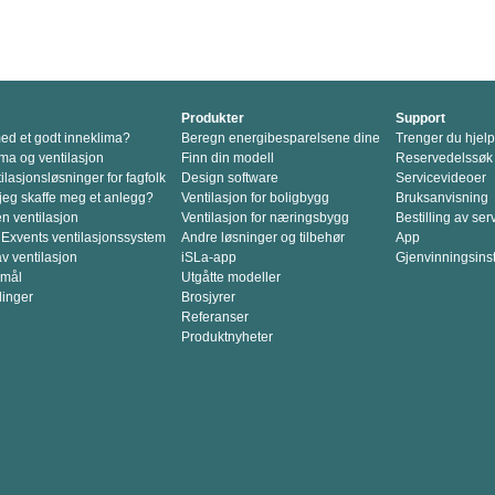
Produkter
Support
d et godt inneklima?
Beregn energibesparelsene dine
Trenger du hjel
ma og ventilasjon
Finn din modell
Reservedelssøk
lasjonsløsninger for fagfolk
Design software
Servicevideoer
jeg skaffe meg et anlegg?
Ventilasjon for boligbygg
Bruksanvisning
en ventilasjon
Ventilasjon for næringsbygg
Bestilling av ser
 Exvents ventilasjonssystem
Andre løsninger og tilbehør
App
v ventilasjon
iSLa-app
Gjenvinningsins
smål
Utgåtte modeller
linger
Brosjyrer
Referanser
Produktnyheter