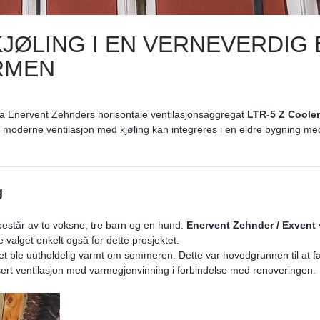
KJØLING I EN VERNEVERDIG
RMEN
 da Enervent Zehnders horisontale ventilasjonsaggregat
LTR-5 Z
Cooler
oderne ventilasjon med kjøling kan integreres i en eldre bygning med 
g
 består av to voksne, tre barn og en hund.
Enervent Zehnder / Exvent
 valget enkelt også for dette prosjektet.
 det ble uutholdelig varmt om sommeren. Dette var hovedgrunnen til at f
sert ventilasjon med varmegjenvinning i forbindelse med renoveringen.