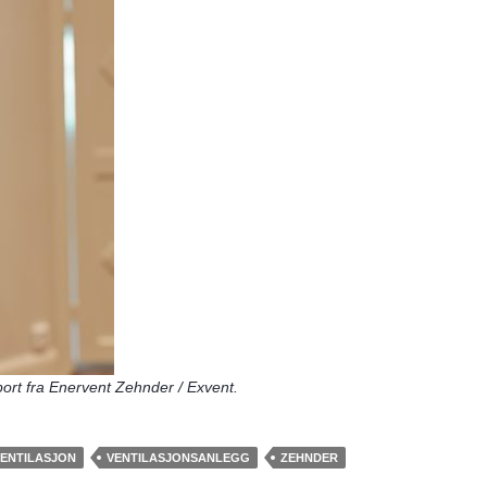
pport fra Enervent Zehnder / Exvent.
ENTILASJON
VENTILASJONSANLEGG
ZEHNDER