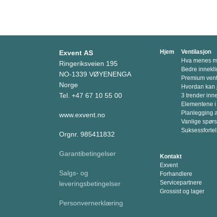
Hjem
Ventilasjon
Exvent AS
Hva menes me
Ringeriksveien 195
Bedre innekli
NO-1339 VØYENENGA
Premium venti
Norge
Hvordan kan 
Tel. +47 67 10 55 00
3 trender inn
Elementene i
Planlegging a
www.exvent.no
Vanlige spør
Suksessfortel
Orgnr. 985411832
Garantibetingelser
Kontakt
Exvent
Salgs- og
Forhandlere
Servicepartnere
leveringsbetingelser
Grossist og lager
Personvernerklæring