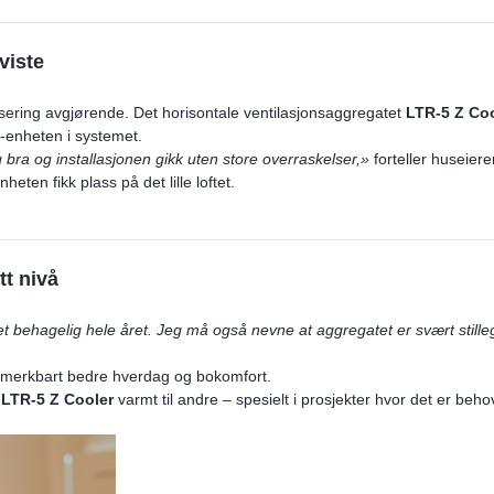
viste
ssering avgjørende. Det horisontale ventilasjonsaggregatet
LTR-5 Z
Coo
-enheten i systemet.
 bra og installasjonen gikk uten store overraskelser,»
forteller huseier
nheten fikk plass på det lille loftet.
tt nivå
aet behagelig hele året. Jeg må også nevne at aggregatet er svært still
l en merkbart bedre hverdag og bokomfort.
n
LTR-5 Z
Cooler
varmt til andre – spesielt i prosjekter hvor det er beh