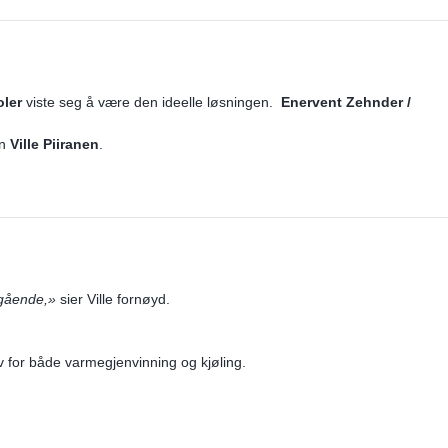
ler
viste seg å være den ideelle løsningen.
Enervent Zehnder /
en
Ville Piiranen
.
egående,»
sier Ville fornøyd.
ov for både varmegjenvinning og kjøling.