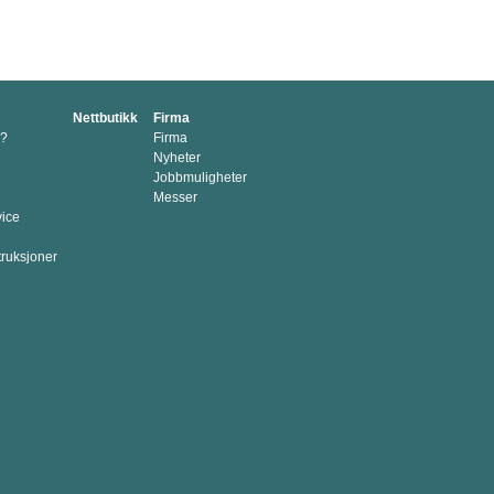
Nettbutikk
Firma
p?
Firma
Nyheter
Jobbmuligheter
Messer
vice
truksjoner