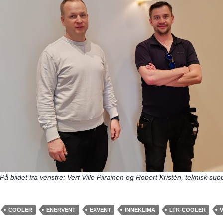
På bildet fra venstre: Vert Ville Piirainen og Robert Kristén, teknisk su
COOLER
ENERVENT
EXVENT
INNEKLIMA
LTR-COOLER
V