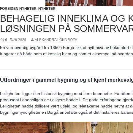
FORSIDEN NYHETER
,
NYHETER
BEHAGELIG INNEKLIMA OG 
LØSNINGEN PÅ SOMMERVA
6. JUNI 2025
ALEXANDRA LÖNNROTH
En verneverdig bygård fra 1850 i Borgå fikk et nytt nivå av bokomfort
fungerer nå både som et koselig hjem og som et eksempel på hvordan m
Utfordringer i gammel bygning og et kjent merkeval
Leiligheten ligger i en historisk bygning med flere boenheter. Familien
produsent i eneboligen de tidligere bodde i. De gode erfaringene gjorde
Leiligheten hadde tidligere vært utleid, og leietakerne hadde nevnt at
Bygningsmyndighetene i Borgå anbefalte også at det installeres balan