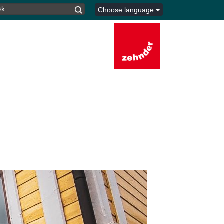
K
Choose language
TER: