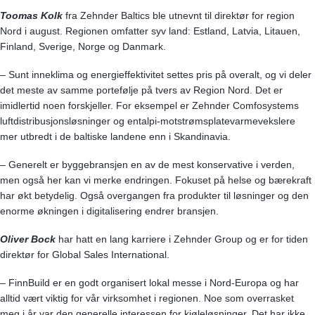
Toomas Kolk
fra Zehnder Baltics ble utnevnt til direktør for region
Nord i august. Regionen omfatter syv land: Estland, Latvia, Litauen,
Finland, Sverige, Norge og Danmark.
– Sunt inneklima og energieffektivitet settes pris på overalt, og vi deler
det meste av samme portefølje på tvers av Region Nord. Det er
imidlertid noen forskjeller. For eksempel er Zehnder Comfosystems
luftdistribusjonsløsninger og entalpi-motstrømsplatevarmevekslere
mer utbredt i de baltiske landene enn i Skandinavia.
– Generelt er byggebransjen en av de mest konservative i verden,
men også her kan vi merke endringen. Fokuset på helse og bærekraft
har økt betydelig. Også overgangen fra produkter til løsninger og den
enorme økningen i digitalisering endrer bransjen.
Oliver Bock
har hatt en lang karriere i Zehnder Group og er for tiden
direktør for Global Sales International.
– FinnBuild er en godt organisert lokal messe i Nord-Europa og har
alltid vært viktig for vår virksomhet i regionen. Noe som overrasket
meg i år var den generelle interessen for kjøleløsninger. Det har ikke