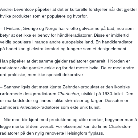
Andrei Leventcov påpeker at det er kulturelle forskjeller når det gjelder
hvilke produkter som er populære og hvorfor.
– I Finland, Sverige og Norge har vi ofte gulvvarme på bad, noe som
betyr at det ikke er behov for håndkleradiatorer. Disse er imidlertid
veldig populære i mange andre europeiske land. En håndkleradiator
på badet kan gi ekstra komfort og fungere som et designelement.
Han påpeker at det samme gjelder radiatorer generelt. I Norden er
radiatorer ofte ganske enkle og for det meste hvite. De er med andre
ord praktiske, men ikke spesielt dekorative.
– Sannsynligvis det mest kjente Zehnder-produktet er den ikoniske
rørformede designradiatoren
Charleston
, utviklet på 1930-tallet. Den
er markedsleder og finnes i ulike størrelser og farger. Dessuten er
Zehnders
Arteplano-
radiatorer som ekte unik kunst.
– Når man blir kjent med produktene og ulike merker, begynner man å
legge merke til dem overalt. For eksempel kan du finne Charleston-
radiatorer på den nylig renoverte Helsingfors flyplass.