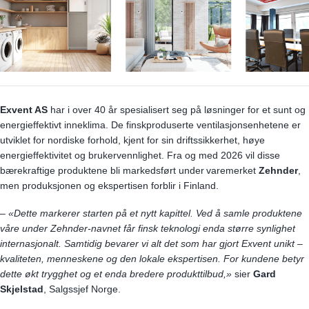
Exvent AS
har i over 40 år spesialisert seg på løsninger for et sunt og
energieffektivt inneklima. De finskproduserte ventilasjonsenhetene er
utviklet for nordiske forhold, kjent for sin driftssikkerhet, høye
energieffektivitet og brukervennlighet. Fra og med 2026 vil disse
bærekraftige produktene bli markedsført under varemerket
Zehnder
,
men produksjonen og ekspertisen forblir i Finland.
–
«Dette markerer starten på et nytt kapittel. Ved å samle produktene
våre under Zehnder-navnet får finsk teknologi enda større synlighet
internasjonalt. Samtidig bevarer vi alt det som har gjort Exvent unikt –
kvaliteten, menneskene og den lokale ekspertisen. For kundene betyr
dette økt trygghet og et enda bredere produkttilbud,»
sier
Gard
Skjelstad
, Salgssjef Norge.