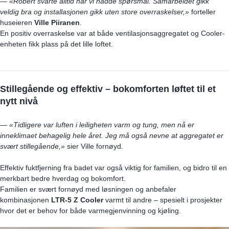
—
«Robert svarte alltid når vi hadde spørsmål. Samarbeidet gikk
veldig bra og installasjonen gikk uten store overraskelser,»
forteller
huseieren
Ville Piiranen
.
En positiv overraskelse var at både ventilasjonsaggregatet og
Cooler
-
enheten fikk plass på det lille loftet.
Stillegående og effektiv – bokomforten løftet til et
nytt nivå
—
«Tidligere var luften i leiligheten varm og tung, men nå er
inneklimaet behagelig hele året. Jeg må også nevne at aggregatet er
svært stillegående,»
sier Ville fornøyd.
Effektiv fuktfjerning fra badet var også viktig for familien, og bidro til en
merkbart bedre hverdag og bokomfort.
Familien er svært fornøyd med løsningen og anbefaler
kombinasjonen
LTR-5 Z
Cooler
varmt til andre – spesielt i prosjekter
hvor det er behov for både varmegjenvinning og kjøling.