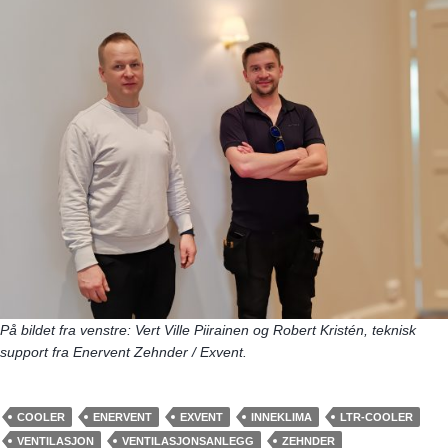
På bildet fra venstre: Vert Ville Piirainen og Robert Kristén, teknisk
support fra Enervent Zehnder / Exvent.
COOLER
ENERVENT
EXVENT
INNEKLIMA
LTR-COOLER
VENTILASJON
VENTILASJONSANLEGG
ZEHNDER