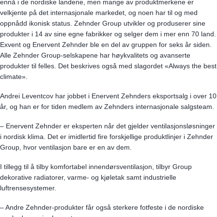
ennå i de nordiske landene, men mange av produktmerkene er
velkjente på det internasjonale markedet, og noen har til og med
oppnådd ikonisk status. Zehnder Group utvikler og produserer sine
produkter i 14 av sine egne fabrikker og selger dem i mer enn 70 land.
Exvent og Enervent Zehnder ble en del av gruppen for seks år siden.
Alle Zehnder Group-selskapene har høykvalitets og avanserte
produkter til felles. Det beskrives også med slagordet «Always the best
climate».
Andrei Leventcov har jobbet i Enervent Zehnders eksportsalg i over 10
år, og han er for tiden medlem av Zehnders internasjonale salgsteam.
– Enervent Zehnder er eksperten når det gjelder ventilasjonsløsninger
i nordisk klima. Det er imidlertid fire forskjellige produktlinjer i Zehnder
Group, hvor ventilasjon bare er en av dem.
I tillegg til å tilby komfortabel innendørsventilasjon, tilbyr Group
dekorative radiatorer, varme- og kjøletak samt industrielle
luftrensesystemer.
– Andre Zehnder-produkter får også sterkere fotfeste i de nordiske