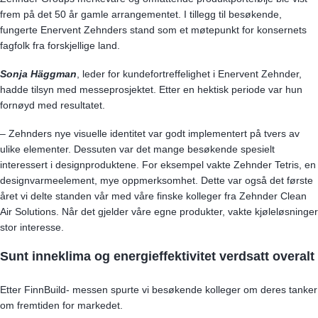
frem på det 50 år gamle arrangementet. I tillegg til besøkende,
fungerte Enervent Zehnders stand som et møtepunkt for konsernets
fagfolk fra forskjellige land.
Sonja Häggman
, leder for kundefortreffelighet i Enervent Zehnder,
hadde tilsyn med messeprosjektet. Etter en hektisk periode var hun
fornøyd med resultatet.
– Zehnders nye visuelle identitet var godt implementert på tvers av
ulike elementer. Dessuten var det mange besøkende spesielt
interessert i designproduktene. For eksempel vakte Zehnder Tetris, en
designvarmeelement, mye oppmerksomhet. Dette var også det første
året vi delte standen vår med våre finske kolleger fra Zehnder Clean
Air Solutions. Når det gjelder våre egne produkter, vakte kjøleløsninger
stor interesse.
Sunt inneklima og energieffektivitet verdsatt overalt
Etter FinnBuild- messen spurte vi besøkende kolleger om deres tanker
om fremtiden for markedet.