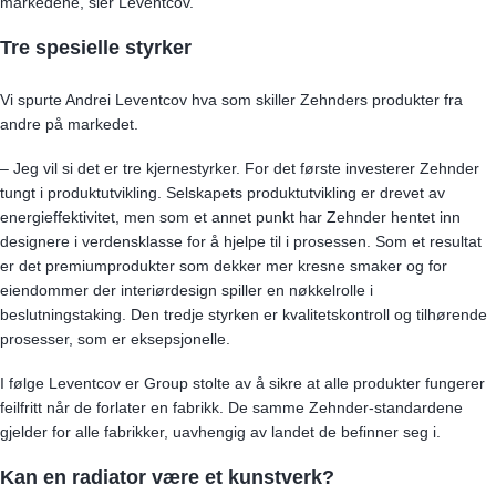
markedene, sier Leventcov.
Tre spesielle styrker
Vi spurte Andrei Leventcov hva som skiller Zehnders produkter fra
andre på markedet.
– Jeg vil si det er tre kjernestyrker. For det første investerer Zehnder
tungt i produktutvikling. Selskapets produktutvikling er drevet av
energieffektivitet, men som et annet punkt har Zehnder hentet inn
designere i verdensklasse for å hjelpe til i prosessen. Som et resultat
er det premiumprodukter som dekker mer kresne smaker og for
eiendommer der interiørdesign spiller en nøkkelrolle i
beslutningstaking. Den tredje styrken er kvalitetskontroll og tilhørende
prosesser, som er eksepsjonelle.
I følge Leventcov er Group stolte av å sikre at alle produkter fungerer
feilfritt når de forlater en fabrikk. De samme Zehnder-standardene
gjelder for alle fabrikker, uavhengig av landet de befinner seg i.
Kan en radiator være et kunstverk?