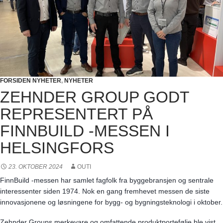
FORSIDEN NYHETER
,
NYHETER
ZEHNDER GROUP GODT
REPRESENTERT PÅ
FINNBUILD -MESSEN I
HELSINGFORS
23. OKTOBER 2024
OUTI
FinnBuild -messen har samlet fagfolk fra byggebransjen og sentrale
interessenter siden 1974. Nok en gang fremhevet messen de siste
innovasjonene og løsningene for bygg- og bygningsteknologi i oktober.
Zehnder Groups merkevare og omfattende produktportefølje ble vist