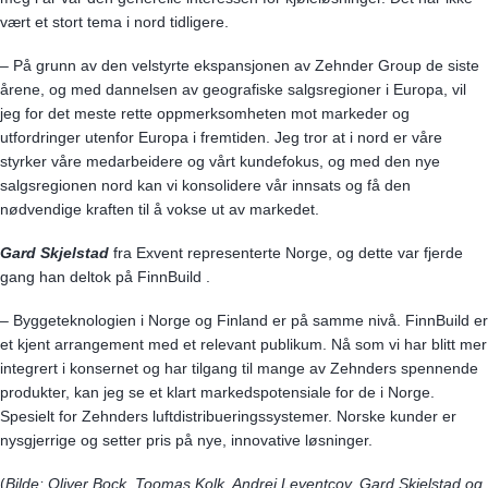
vært et stort tema i nord tidligere.
– På grunn av den velstyrte ekspansjonen av Zehnder Group de siste
årene, og med dannelsen av geografiske salgsregioner i Europa, vil
jeg for det meste rette oppmerksomheten mot markeder og
utfordringer utenfor Europa i fremtiden. Jeg tror at i nord er våre
styrker våre medarbeidere og vårt kundefokus, og med den nye
salgsregionen nord kan vi konsolidere vår innsats og få den
nødvendige kraften til å vokse ut av markedet.
Gard Skjelstad
fra Exvent representerte Norge, og dette var fjerde
gang han deltok på FinnBuild .
– Byggeteknologien i Norge og Finland er på samme nivå. FinnBuild er
et kjent arrangement med et relevant publikum. Nå som vi har blitt mer
integrert i konsernet og har tilgang til mange av Zehnders spennende
produkter, kan jeg se et klart markedspotensiale for de i Norge.
Spesielt for Zehnders luftdistribueringssystemer. Norske kunder er
nysgjerrige og setter pris på nye, innovative løsninger.
(
Bilde: Oliver Bock, Toomas Kolk, Andrei Leventcov, Gard Skjelstad og