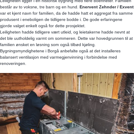
Leiligheten ligger i en historisk bygning med flere boenheter. Familien
består av to voksne, tre barn og en hund.
Enervent Zehnder / Exvent
var et kjent navn for familien, da de hadde hatt et aggregat fra samme
produsent i eneboligen de tidligere bodde i. De gode erfaringene
gjorde valget enkelt også for dette prosjektet.
Leiligheten hadde tidligere vært utleid, og leietakerne hadde nevnt at
det ble uutholdelig varmt om sommeren. Dette var hovedgrunnen til at
familien ønsket en løsning som også tilbød kjøling.
Bygningsmyndighetene i Borgå anbefalte også at det installeres
balansert ventilasjon med varmegjenvinning i forbindelse med
renoveringen.