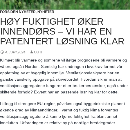
FORSIDEN NYHETER
,
NYHETER
HØY FUKTIGHET ØKER
INNENDØRS – VI HAR EN
PATENTERT LØSNING KLAR
4. JUNI 2024
OUTI
Klimaet blir varmere og somrene vil ifølge prognosene bli varmere og
våtere også i Norden. Samtidig har endringen i levekrav formet vår
oppfatning av et hyggelig innemiljø. Ventilasjonsdesignere har en
ganske vanskelig oppgave på skrivebordet. Hvordan sikrer man at
ventilasjonsaggregatene fungerer etter brukernes ønsker, også under
skiftende forhold? Exvent har en passende løsning klar for dette.
I tillegg til strengere EU-regler, påvirkes også byggetekniske planer i
økende grad av klimaendringer. I varmt og fuktig klima forventes
ventilasjonsaggregatene å kunne fjerne fuktighet fra blant annet
inneluften. Utfordringen er relativt ny på nordlige breddegrader.