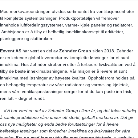
Med merkevareendringen utvides sortimentet fra ventilasjonsenheter
til komplette systemløsninger. Produktporteføljen vil fremover
inneholde luftfordelingssystemer, varme- kjøle paneler og radiatorer.
Ambisjonen er å tilby et helhetlig inneklimakonsept til arkitekter,
planleggere og sluttbrukere.
Exvent AS
har vært en del av
Zehnder Group
siden 2018. Zehnder
er en ledende global leverandør av komplette løsninger for et sunt
inneklima. Hos Zehnder streber vi etter å forbedre livskvaliteten ved å
tilby de beste inneklimaløsningene. Vår misjon er å levere et sunt
inneklima med løsninger av høyeste kvalitet. Oppholdsrom holdes på
en behagelig temperatur av våre radiatorer og varme- og kjøletak,
mens våre ventilasjonsløsninger sørger for at du kan puste inn frisk,
ren luft – døgnet rundt.
–
«Vi har vært en del av Zehnder Group i flere år, og det føles naturlig
å samle produktene våre under ett sterkt, globalt merkenavn. Det gir
oss nye muligheter og enda bedre forutsetninger for å levere
helhetlige løsninger som forbedrer inneklima og livskvalitet for våre
kunder.
Fra og med januar blir Exvent-logoen historie
. »
avslutter