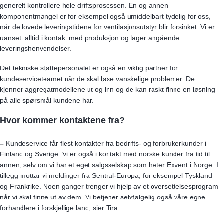
generelt kontrollere hele driftsprosessen. En og annen
komponentmangel er for eksempel også umiddelbart tydelig for oss,
når de lovede leveringstidene for ventilasjonsutstyr blir forsinket. Vi er
uansett alltid i kontakt med produksjon og lager angående
leveringshenvendelser.
Det tekniske støttepersonalet er også en viktig partner for
kundeserviceteamet når de skal løse vanskelige problemer. De
kjenner aggregatmodellene ut og inn og de kan raskt finne en løsning
på alle spørsmål kundene har.
Hvor kommer kontaktene fra?
–
Kundeservice får flest kontakter fra bedrifts- og forbrukerkunder i
Finland og Sverige. Vi er også i kontakt med norske kunder fra tid til
annen, selv om vi har et eget salgsselskap som heter Exvent i Norge. I
tillegg mottar vi meldinger fra Sentral-Europa, for eksempel Tyskland
og Frankrike. Noen ganger trenger vi hjelp av et oversettelsesprogram
når vi skal finne ut av dem. Vi betjener selvfølgelig også våre egne
forhandlere i forskjellige land, sier Tira.