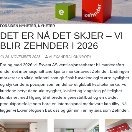
FORSIDEN NYHETER
,
NYHETER
DET ER NÅ DET SKJER – VI
BLIR ZEHNDER I 2026
28. NOVEMBER 2025
ALEXANDRA LÖNNROTH
Fra og med 2026 vil Exvent AS ventilasjonsenheter bli markedsført
under det internasjonalt anerkjente merkenavnet Zehnder. Endringen
markerer en viktig milepæl som gir finsk høyteknologi større synlighet
og styrker dens posisjon som en del av et globalt kvalitetsmerke. For
kundene betyr dette økt trygghet, kvalitet og langsiktig pålitelighet –
kombinert med tilgang til et bredere tjenestetilbud og en utvidet
produktportefølje som bare en internasjonal merkevare kan tilby. Nå
legger vi Exvent-logoen bak oss og går inn i en ny æra som Zehnder.