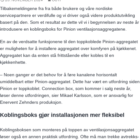
Tilbakemeldingene fra fra både brukere og våre nordiske
servicepartnere er verdifulle og vi driver også videre produktutvikling
basert på den. Som et resultat av dette vil vi i begynnelsen av neste år
introdusere en koblingsboks for Pinion ventilasjonsaggregatene.
En av de verdsatte funksjonene til den toppkoblede Pinion-aggregatet
er muligheten for å installere aggregatet over komfyren på kjøkkenet.
Aggregatet kan da enten stå frittstående eller kobles til en
kjøkkenhette.
– Noen ganger er det behov for å føre kanalene horisontalt
umiddelbart etter Pinion-aggregatet. Dette har vært en utfordring siden
Pinion er toppkoblet. Connection box, som kommer i salg neste år,
løser denne utfordringen, sier Mikael Karlsson, som er ansvarlig for
Enervent Zehnders produksjon.
Koblingsboks gjør installasjonen mer fleksibel
Koblingsboksen som monteres på toppen av ventilasjonsaggregatet
løser også en annen praktisk utfordring. Ofte må man trekke avtrekks-