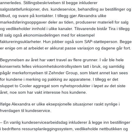
annerledes. Stillingsbeskrivelsen til begge inkluderer
salgsstøttefunksjoner, dvs. kundeservice, behandling av bestillinger og
tilbud, og svare på kontakter. I tillegg gjør Alexandra ulike
markedsføringsoppgaver deler av tiden, produserer materiell for salg
og vedlikeholder innhold i ulike kanaler. Tilsvarende bistår Tira i tillegg
til salg også økonomiavdelingen med for eksempel
faktureringsuklarheter. Hun jobber også som SAP-støtteperson. Begge
er enige om at arbeidet er akkurat passe variasjon og dagene går fort.
Begynnelsen av året har vært travel av flere grunner. I vår ble hele
konsernets felles virksomhetskontrollsystem tatt i bruk, og samtidig
pågår merkefornyelsen til Zehnder Group, som blant annet kan sees
for kundene i merking og pakking av apparatene. I tillegg er det
sluppet to Cooler aggregat som nyhetsprodukter i løpet av det siste
året, noe som har vakt interesse hos kundene.
Ifølge Alexandra er ulike eksepsjonelle situasjoner raskt synlige i
hverdagen til kundeservice.
– En vanlig kundeservicearbeidsdag inkluderer å legge inn bestillinger
i bedriftens ressursplanleggingssystem, vedlikeholde nettbutikken og