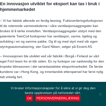
En innovasjon utviklet for eksport kan tas i bruk i
hjemmemarkedet
– Vi har faktisk allerede en ferdig løsning. Fuktoverføringsfunksjonen
til de roterende varmevekslerne i våre ventilasjonsaggregater kan
brukes til å tørke inneluften. Ventilasjonsaggregater utstyrt med den
patenterte TwinCoil-funksjonen har ventilasjon, varme, kjøling og
avfukting i en og samme pakke. Og til og med styrt med vår egen
styringsautomatisering, sier Gard Nilsen, selger på Exvent AS.
– Innovasjonen ble utviklet ved vår fabrikk i Borgå i Finland av vårt
eget FoU-team for et tiår siden. En ny funksjon var nødvendig for den
tropiske klimasonen i det sørøstasiatiske eksportmarkedet. De første
kundene var i Hong Kong, og innenlandsk etterspørsel har først nylig
tatt virkelig fart.
Hvem bør velge en enhet utstyrt med TwinCoil-
Vi bruker informasjonskapsler for å sikre at vi gir deg den
løsningen?
beste opplevelsen på nettstedet vårt.
OK
PERSONVERNERKLÆRING
Foreløpig er avfuktingsløsningen tilgjengelig for tre forskjellige