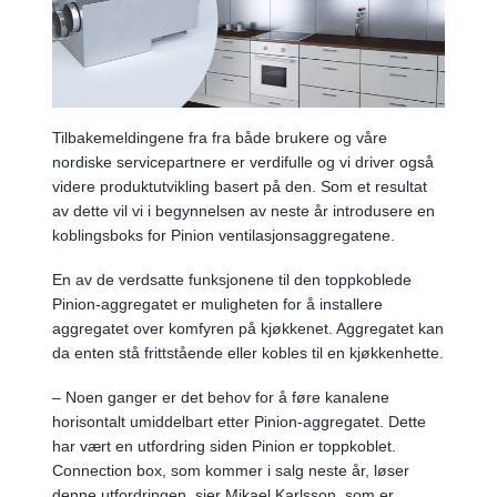
Tilbakemeldingene fra fra både brukere og våre
nordiske servicepartnere er verdifulle og vi driver også
videre produktutvikling basert på den. Som et resultat
av dette vil vi i begynnelsen av neste år introdusere en
koblingsboks for Pinion ventilasjonsaggregatene.
En av de verdsatte funksjonene til den toppkoblede
Pinion-aggregatet er muligheten for å installere
aggregatet over komfyren på kjøkkenet. Aggregatet kan
da enten stå frittstående eller kobles til en kjøkkenhette.
– Noen ganger er det behov for å føre kanalene
horisontalt umiddelbart etter Pinion-aggregatet. Dette
har vært en utfordring siden Pinion er toppkoblet.
Connection box, som kommer i salg neste år, løser
denne utfordringen, sier Mikael Karlsson, som er