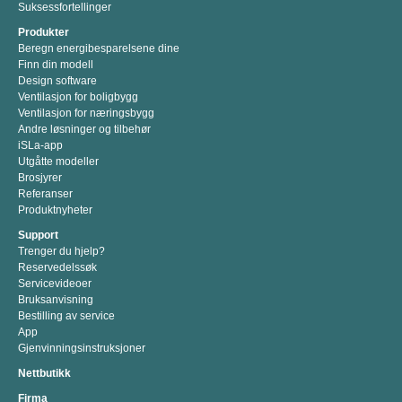
Suksessfortellinger
Produkter
Beregn energibesparelsene dine
Finn din modell
Design software
Ventilasjon for boligbygg
Ventilasjon for næringsbygg
Andre løsninger og tilbehør
iSLa-app
Utgåtte modeller
Brosjyrer
Referanser
Produktnyheter
Support
Trenger du hjelp?
Reservedelssøk
Servicevideoer
Bruksanvisning
Bestilling av service
App
Gjenvinningsinstruksjoner
Nettbutikk
Firma