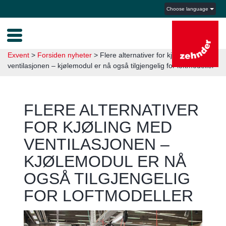
Choose language
Exvent
>
Forsiden nyheter
>
Flere alternativer for kjøling med
ventilasjonen – kjølemodul er nå også tilgjengelig for loftmodeller
FLERE ALTERNATIVER
FOR KJØLING MED
VENTILASJONEN –
KJØLEMODUL ER NÅ
OGSÅ TILGJENGELIG
FOR LOFTMODELLER