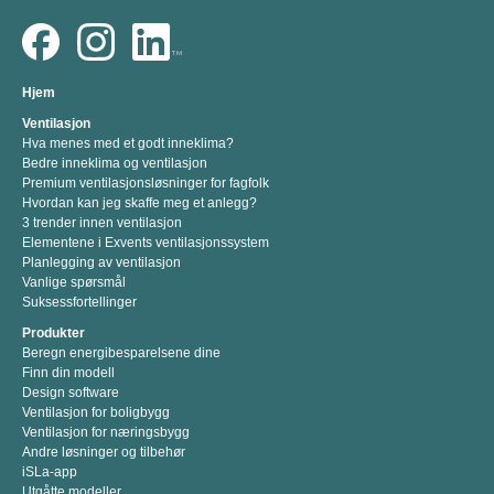
Hjem
Ventilasjon
Hva menes med et godt inneklima?
Bedre inneklima og ventilasjon
Premium ventilasjonsløsninger for fagfolk
Hvordan kan jeg skaffe meg et anlegg?
3 trender innen ventilasjon
Elementene i Exvents ventilasjonssystem
Planlegging av ventilasjon
Vanlige spørsmål
Suksessfortellinger
Produkter
Beregn energibesparelsene dine
Finn din modell
Design software
Ventilasjon for boligbygg
Ventilasjon for næringsbygg
Andre løsninger og tilbehør
iSLa-app
Utgåtte modeller