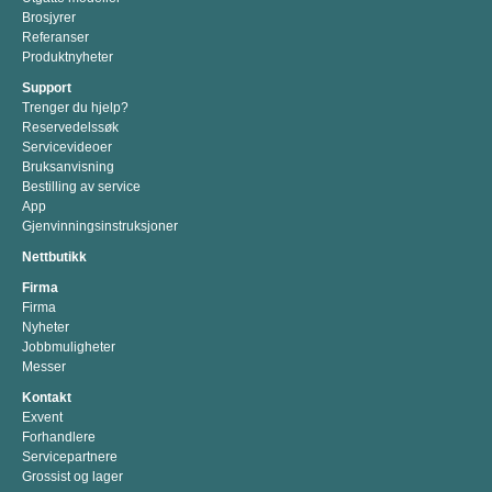
Brosjyrer
Referanser
Produktnyheter
Support
Trenger du hjelp?
Reservedelssøk
Servicevideoer
Bruksanvisning
Bestilling av service
App
Gjenvinningsinstruksjoner
Nettbutikk
Firma
Firma
Nyheter
Jobbmuligheter
Messer
Kontakt
Exvent
Forhandlere
Servicepartnere
Grossist og lager