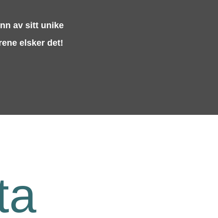
nn av sitt unike
rene elsker det!
ta