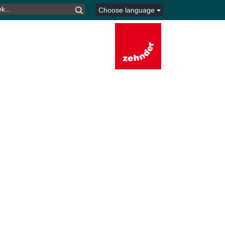
K
Choose language
TER: