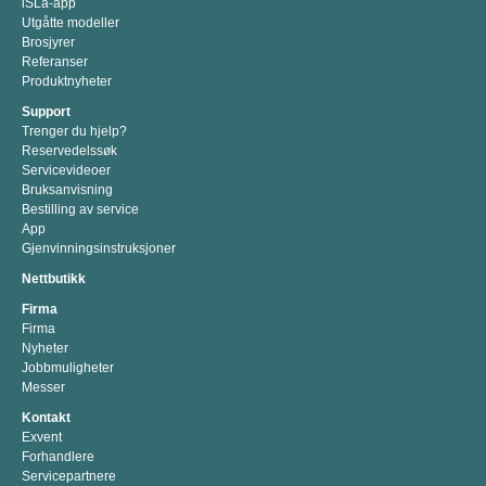
iSLa-app
Utgåtte modeller
Brosjyrer
Referanser
Produktnyheter
Support
Trenger du hjelp?
Reservedelssøk
Servicevideoer
Bruksanvisning
Bestilling av service
App
Gjenvinningsinstruksjoner
Nettbutikk
Firma
Firma
Nyheter
Jobbmuligheter
Messer
Kontakt
Exvent
Forhandlere
Servicepartnere