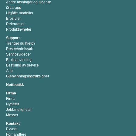
Andre løsninger og tilbehør
iSLa-app
Utgåtte modeller
Brosjyrer
Referanser
Produktnyheter
Support
Trenger du hjelp?
Reservedelssøk
Servicevideoer
Bruksanvisning
Bestilling av service
App
Gjenvinningsinstruksjoner
Nettbutikk
Firma
Firma
Nyheter
Jobbmuligheter
Messer
Kontakt
Exvent
Forhandlere