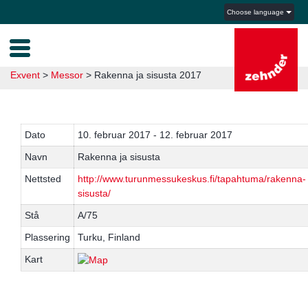
Choose language
Exvent
>
Messor
>
Rakenna ja sisusta 2017
Dato
10. februar 2017 - 12. februar 2017
Navn
Rakenna ja sisusta
Nettsted
http://www.turunmessukeskus.fi/tapahtuma/rakenna-
sisusta/
Stå
A/75
Plassering
Turku, Finland
Kart