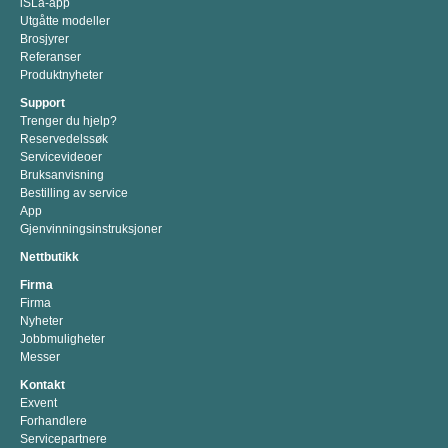
iSLa-app
Utgåtte modeller
Brosjyrer
Referanser
Produktnyheter
Support
Trenger du hjelp?
Reservedelssøk
Servicevideoer
Bruksanvisning
Bestilling av service
App
Gjenvinningsinstruksjoner
Nettbutikk
Firma
Firma
Nyheter
Jobbmuligheter
Messer
Kontakt
Exvent
Forhandlere
Servicepartnere