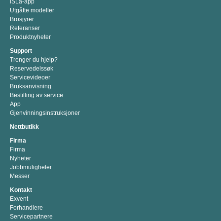
iSLa-app
Utgåtte modeller
Brosjyrer
Referanser
Produktnyheter
Support
Trenger du hjelp?
Reservedelssøk
Servicevideoer
Bruksanvisning
Bestilling av service
App
Gjenvinningsinstruksjoner
Nettbutikk
Firma
Firma
Nyheter
Jobbmuligheter
Messer
Kontakt
Exvent
Forhandlere
Servicepartnere