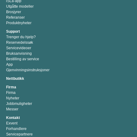
iSLa-app
Utgåtte modeller
Brosjyrer
Referanser
Produktnyheter
Support
Trenger du hjelp?
Reservedelssøk
Servicevideoer
Bruksanvisning
Bestilling av service
App
Gjenvinningsinstruksjoner
Nettbutikk
Firma
Firma
Nyheter
Jobbmuligheter
Messer
Kontakt
Exvent
Forhandlere
Servicepartnere