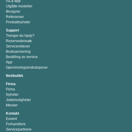
iSLa-app
Utgåtte modeller
Brosjyrer
Referanser
Produktnyheter
Support
Trenger du hjelp?
Reservedelssøk
Servicevideoer
Bruksanvisning
Bestilling av service
App
Gjenvinningsinstruksjoner
Nettbutikk
Firma
Firma
Nyheter
Jobbmuligheter
Messer
Kontakt
Exvent
Forhandlere
Servicepartnere