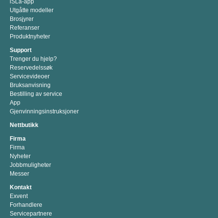
iSLa-app
Utgåtte modeller
Brosjyrer
Referanser
Produktnyheter
Support
Trenger du hjelp?
Reservedelssøk
Servicevideoer
Bruksanvisning
Bestilling av service
App
Gjenvinningsinstruksjoner
Nettbutikk
Firma
Firma
Nyheter
Jobbmuligheter
Messer
Kontakt
Exvent
Forhandlere
Servicepartnere