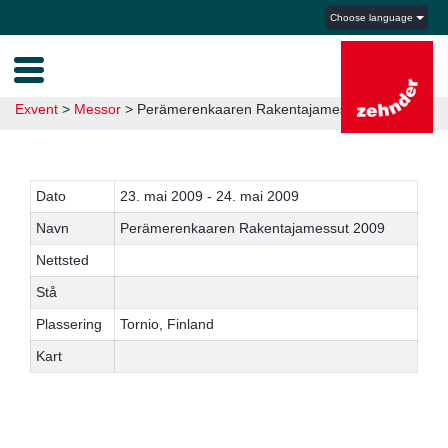
Choose language
Exvent
>
Messor
>
Perämerenkaaren Rakentajamessut 2009
Dato
23. mai 2009 - 24. mai 2009
Navn
Perämerenkaaren Rakentajamessut 2009
Nettsted
Stå
Plassering
Tornio, Finland
Kart