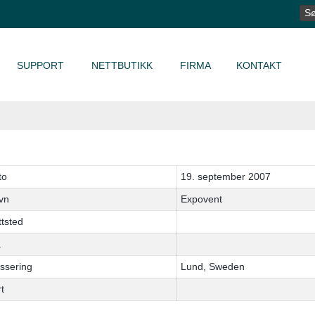
SØ
ET
SUPPORT
NETTBUTIKK
FIRMA
KONTAKT
to
19. september 2007
vn
Expovent
tsted
å
ssering
Lund, Sweden
t