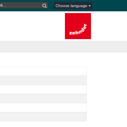
K
Choose language
TER: