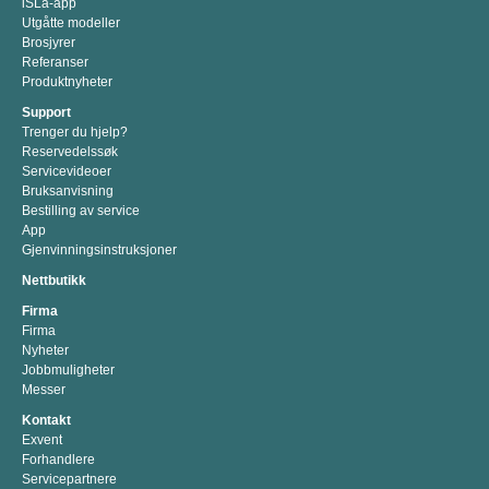
iSLa-app
Utgåtte modeller
Brosjyrer
Referanser
Produktnyheter
Support
Trenger du hjelp?
Reservedelssøk
Servicevideoer
Bruksanvisning
Bestilling av service
App
Gjenvinningsinstruksjoner
Nettbutikk
Firma
Firma
Nyheter
Jobbmuligheter
Messer
Kontakt
Exvent
Forhandlere
Servicepartnere