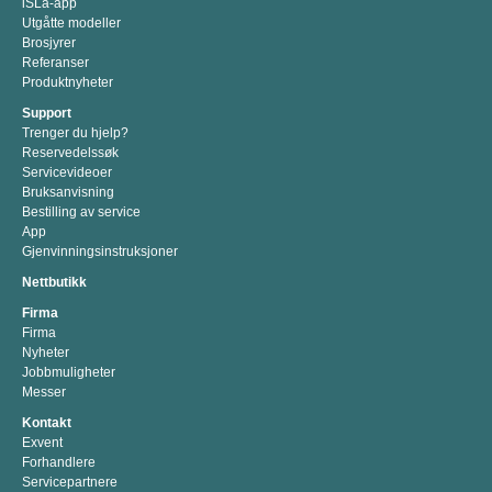
iSLa-app
Utgåtte modeller
Brosjyrer
Referanser
Produktnyheter
Support
Trenger du hjelp?
Reservedelssøk
Servicevideoer
Bruksanvisning
Bestilling av service
App
Gjenvinningsinstruksjoner
Nettbutikk
Firma
Firma
Nyheter
Jobbmuligheter
Messer
Kontakt
Exvent
Forhandlere
Servicepartnere