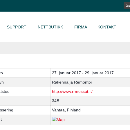
SØ
ET
SUPPORT
NETTBUTIKK
FIRMA
KONTAKT
to
27. januar 2017 - 29. januar 2017
vn
Rakenna ja Remontoi
tsted
http://www.rrmessut.fi/
å
34B
ssering
Vantaa, Finland
t