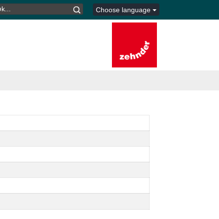
K
Choose language
TER: