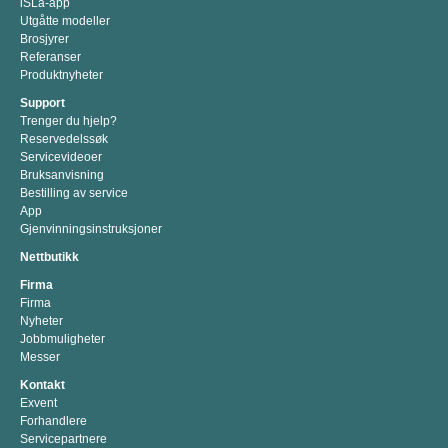
iSLa-app
Utgåtte modeller
Brosjyrer
Referanser
Produktnyheter
Support
Trenger du hjelp?
Reservedelssøk
Servicevideoer
Bruksanvisning
Bestilling av service
App
Gjenvinningsinstruksjoner
Nettbutikk
Firma
Firma
Nyheter
Jobbmuligheter
Messer
Kontakt
Exvent
Forhandlere
Servicepartnere