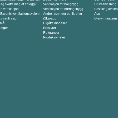
jeg skaffe meg et anlegg?
Ventilasjon for boligbygg
Bruksanvisning
en ventilasjon
Ventilasjon for næringsbygg
Bestilling av ser
 Exvents ventilasjonssystem
Andre løsninger og tilbehør
App
v ventilasjon
iSLa-app
Gjenvinningsins
smål
Utgåtte modeller
linger
Brosjyrer
Referanser
Produktnyheter