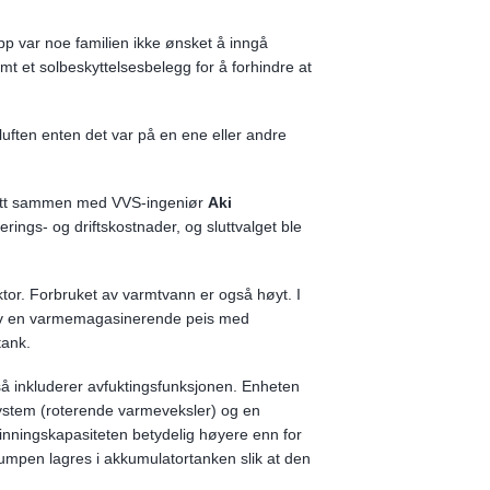
lipp var noe familien ikke ønsket å inngå
t et solbeskyttelsesbelegg for å forhindre at
eluften enten det var på en ene eller andre
 sitt sammen med VVS-ingeniør
Aki
sterings- og driftskostnader, og sluttvalget ble
ktor. Forbruket av varmtvann er også høyt. I
 av en varmemagasinerende peis med
tank.
å inkluderer avfuktingsfunksjonen. Enheten
ystem (roterende varmeveksler) og en
inningskapasiteten betydelig høyere enn for
mpen lagres i akkumulatortanken slik at den