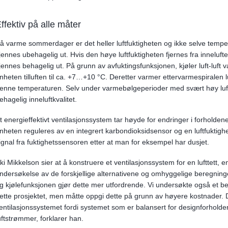
ffektiv på alle måter
å varme sommerdager er det heller luftfuktigheten og ikke selve temp
jennes ubehagelig ut. Hvis den høye luftfuktigheten fjernes fra inneluften
jennes behagelig ut. På grunn av avfuktingsfunksjonen, kjøler luft-lu
nheten tilluften til ca. +7…+10 °C. Deretter varmer ettervarmespiralen 
enne temperaturen. Selv under varmebølgeperioder med svært høy luftf
ehagelig inneluftkvalitet.
t energieffektivt ventilasjonssystem tar høyde for endringer i forhold
nheten reguleres av en integrert karbondioksidsensor og en luftfuktigh
ignal fra fuktighetssensoren etter at man for eksempel har dusjet.
ki Mikkelson sier at å konstruere et ventilasjonssystem for en lufttett, 
ndersøkelse av de forskjellige alternativene og omhyggelige beregninge
g kjølefunksjonen gjør dette mer utfordrende. Vi undersøkte også et be
ette prosjektet, men måtte oppgi dette på grunn av høyere kostnader. 
entilasjonssystemet fordi systemet som er balansert for designforholde
uftstrømmer, forklarer han.