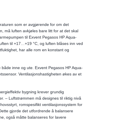
eraturen som er avgjørende for om det
, må luften avkjøles bare litt for at det skal
ft varmepumpen til Exvent Pegasos HP Aqua-
luften til +17…+19 °C, og luften blåses inn ved
uktighet, har alle rom en konstant og
ene både inne og ute. Exvent Pegasos HP Aqua-
etssensor. Ventilasjonshastigheten økes av et
energieffektiv bygning krever grundig
r. – Luftstrømmen må designes til riktig nivå
hovsstyrt, romspesifikt ventilasjonssystem for
Dette gjorde det utfordrende å balansere
ne, også måtte balanseres for lavere