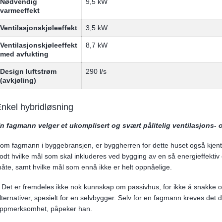
Nødvendig
9,5 kW
varmeeffekt
Ventilasjonskjøleeffekt
3,5 kW
Ventilasjonskjøleeffekt
8,7 kW
med avfukting
Design luftstrøm
290 l/s
(avkjøling)
nkel hybridløsning
n fagmann velger et ukomplisert og svært pålitelig ventilasjons-
om fagmann i byggebransjen, er byggherren for dette huset også kjent
odt hvilke mål som skal inkluderes ved bygging av en så energieffektiv
åte, samt hvilke mål som ennå ikke er helt oppnåelige.
 Det er fremdeles ikke nok kunnskap om passivhus, for ikke å snakke om 
lternativer, spesielt for en selvbygger. Selv for en fagmann kreves det 
ppmerksomhet, påpeker han.