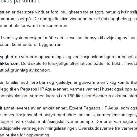
okus på komfort
 stuen er det store vinduer fordi muligheten for et stort, naturlig lysinns
ompromisser på. De energieffektive vinduene har et antiduggbelegg sam
ommet blir for varmt om sommeren.
 I ventilsystemdesignet måtte det likevel tas hensyn til avkjøling av inn
åten, kommenterer byggherren.
yggherren vurderte oppvarmings- og ventilasjonsløsningen for huset
ikkelson
. De diskuterte forskjellige alternativer, både i forhold til inve
att på grunnlag av komfort.
 en familie med flere barn og kjæledyr, er gulvvarme en viktig komfortfa
illegg til en Pegasos HP Aqua-enhet, varmes vannet i huset også opp
annsirkulasjon. Varmen lagres i en 750-liter stor Akvaterm akkumulator
lt annet leveres av en enkelt enhet, Exvent Pegasos HP Aqua, som ogs
r en ventilasjonsenhet utstyrt med både mekanisk varmegjenvinningss
ntegrert avtrekksluft-innblåsingsluft-varmepumpe. Derfor er varmegjenv
radisjonelle varmegjenvinningsløsninger. Overskuddsvarme fra varmepu
an brukes for oppvarming.