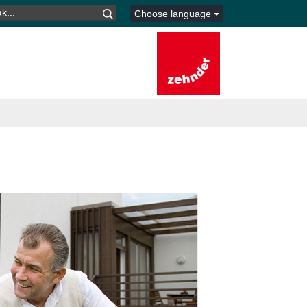
K
Choose language
TER: