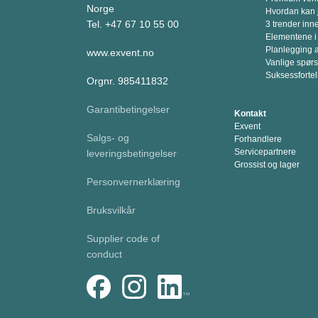
Norge
Hvordan kan 
Tel. +47 67 10 55 00
3 trender inn
Elementene i
Planlegging a
www.exvent.no
Vanlige spør
Suksessfortel
Orgnr. 985411832
Garantibetingelser
Kontakt
Exvent
Salgs- og
Forhandlere
Servicepartnere
leveringsbetingelser
Grossist og lager
Personvernerklæring
Bruksvilkår
Supplier code of
conduct