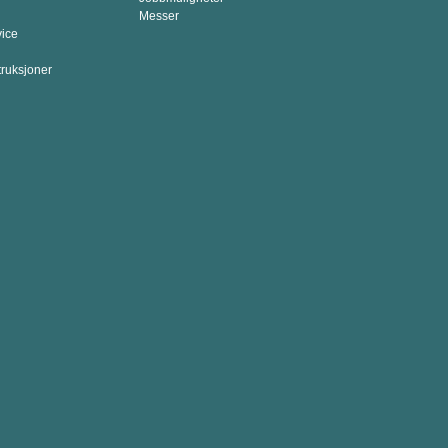
Messer
vice
truksjoner