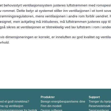
 et behovsstyrt ventilasjonssystem justeres luftstrømmen med romspesi
v rommet. Dette betyr at systemet stiller inn ventilasjonen i et tomt so
trømningsregulatoren, mens ventilasjonen i andre rom forblir uendret. Hv
esignet, men avkjøling må inkluderes, må luftstrømmen justeres opp ti
gså sikres at ventilasjonen er tilstrekkelig ved lav luftstrøm i rom i en
vis dimensjoneringen er korrekt, er inneluften av god kvalitet og venti
orhold.
Produkter
Support
d et godt inneklima?
Beregn energibesparelsene dine
Trenger du hjel
ma og ventilasjon
Finn din modell
Reservedelssøk
lasjonsløsninger for fagfolk
Design software
Servicevideoer