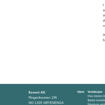
I
a
s
d
o
H
f
Hjem
Ventilasjon
Exvent AS
Hva menes me
Ringeriksveien 195
Bedre innekli
NO-1339 VØYENENGA
Premium venti