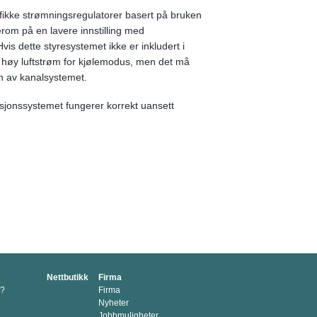
fikke strømningsregulatorer basert på bruken
verom på en lavere innstilling med
is dette styresystemet ikke er inkludert i
l høy luftstrøm for kjølemodus, men det må
den av kanalsystemet.
lasjonssystemet fungerer korrekt uansett
Nettbutikk
Firma
p?
Firma
Nyheter
Jobbmuligheter