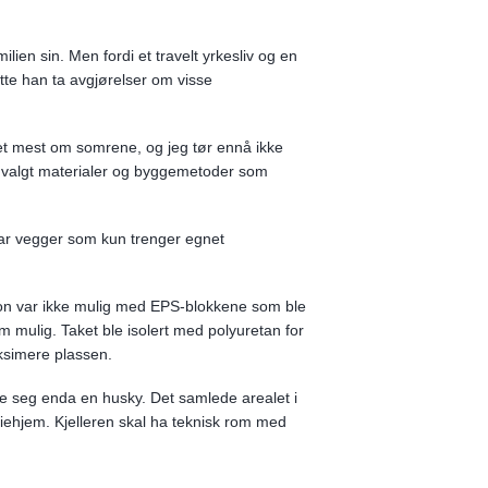
ien sin. Men fordi et travelt yrkesliv og en
åtte han ta avgjørelser om visse
et mest om somrene, og jeg tør ennå ikke
han valgt materialer og byggemetoder som
har vegger som kun trenger egnet
sjon var ikke mulig med EPS-blokkene som ble
som mulig. Taket ble isolert med polyuretan for
aksimere plassen.
ffe seg enda en husky. Det samlede arealet i
iliehjem. Kjelleren skal ha teknisk rom med