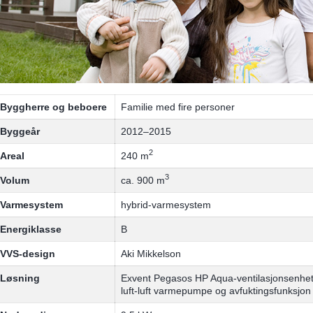
Byggherre og beboere
Familie med fire personer
Byggeår
2012–2015
2
Areal
240 m
3
Volum
ca. 900 m
Varmesystem
hybrid-varmesystem
Energiklasse
B
VVS-design
Aki Mikkelson
Løsning
Exvent Pegasos HP Aqua-ventilasjonsenhet 
luft-luft varmepumpe og avfuktingsfunksjon