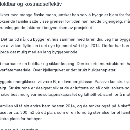
oldbar og kostnadseffektiv
 likhet med mange finske menn, ønsket han selv å bygge et hjem for famil
oksende familie satte visse grenser for tiden han hadde tilgjengelig, m
runnleggende faktorer i begynnelsen av prosjektet.
 Det tar tid når du bygger et hus sammen med faren din. Jeg har bygg
ove at vi kan flytte inn i det nye hjemmet vårt til jul 2014. Derfor har 
jorde det mulig med en lang byggeperiode.
t murhus er en holdbar og sikker løsning. Den isolerte murstrukturen 
verflatemateriale. Over kjellergulvet er det brukt hulkjerneplater.
yggets energiklasse vil være B, en lavenergiklasse. Passive konstruk
algt. Strukturene er designet slik at de er lufttette og så godt isolerte 
 sikre best mulig varmeisolasjonskapasitet og lufttetthet, samt for å m
amilien vil få sitt andre barn høsten 2014, og de tenker også på å ska
uset er ca. 300 m2 på ett plan, som er en fornuftig størrelse for et fam
kstra plass for hobbyer.